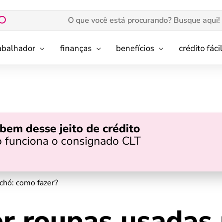
rabalhador
finanças
benefícios
crédito fáci
bem desse jeito de crédito
 funciona o consignado CLT
hó​: como fazer?
r roupas usadas 