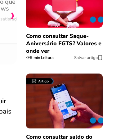
do que
Achei muito rápido, sem 
›
ews
burocracia
satisfação
Comentário retirado da nossa pes
08/03/2023
Como consultar Saque-
Aniversário FGTS? Valores e
onde ver
9 min Leitura
Salvar artigo
ir
pais
Como consultar saldo do