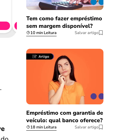
Consig
CL
Tem como fazer empréstimo
sem margem disponível?
Simule 
10 min Leitura
Salvar artigo
.
Empréstimo com garantia de
veículo: qual banco oferece?
ve
18 min Leitura
Salvar artigo
do.