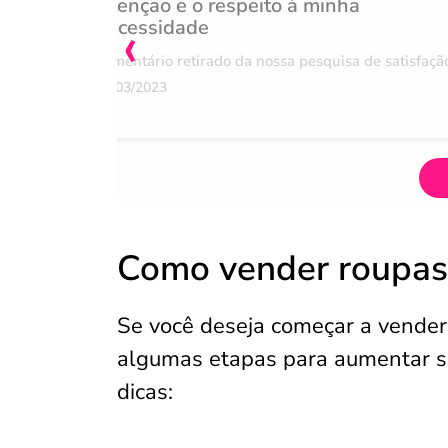
Atenção e o respeito à minha
‹
necessidade
Comentário retirado da nossa pesquisa de satisfaçã
07/03/2023
Como vender roupas
Se você deseja começar a vender
algumas etapas para aumentar su
dicas: