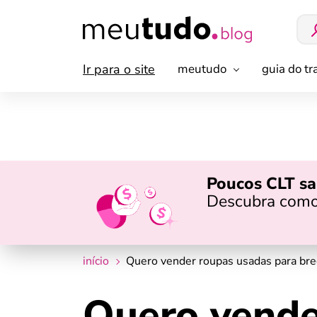
Ir para o site
meutudo
guia do t
Poucos CLT sa
Descubra como
início
Quero vender roupas usadas para brec
Quero vende