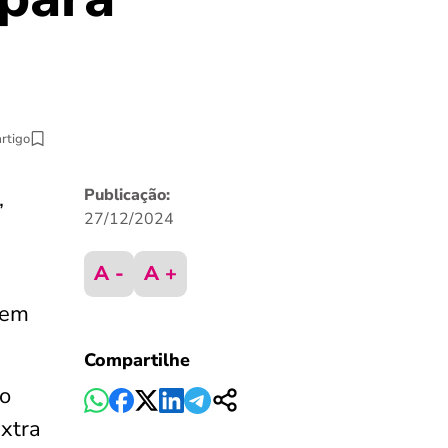
artigo
,
Publicação:
27/12/2024
A -
A +
uem
Compartilhe
mo
extra