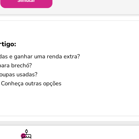
Simular
rtigo:
das e ganhar uma renda extra?
para brechó?
oupas usadas?
? Conheça outras opções