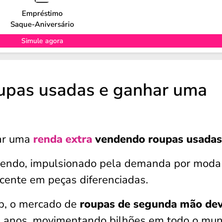
Empréstimo
Saque-Aniversário
Simule agora
oupas usadas e ganhar uma
har uma
renda extra
vendendo roupas usadas
cendo, impulsionado pela demanda por moda
scente em peças diferenciadas.
p, o mercado de
roupas de segunda mão de
 anos, movimentando bilhões em todo o mun