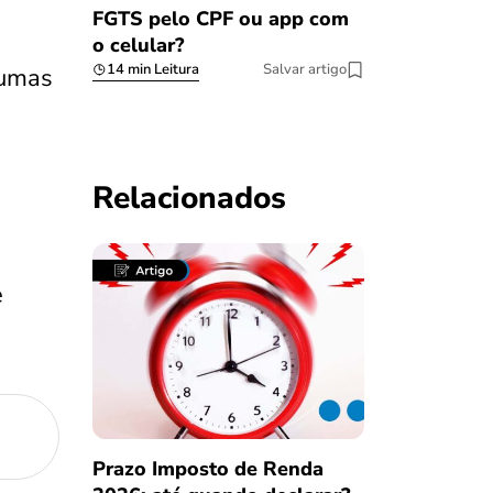
FGTS pelo CPF ou app com
o celular?
14 min Leitura
Salvar artigo
gumas
Relacionados
e
Prazo Imposto de Renda