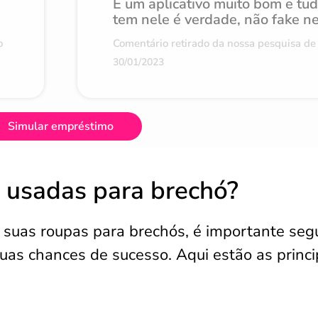
É um aplicativo muito bom e tu
tem nele é verdade, não fake n
o
Comentário retirado da nossa pesquisa de 
30/01/2023
Simular empréstimo
 usadas para brechó?
 suas roupas para brechós, é importante segu
as chances de sucesso. Aqui estão as princi