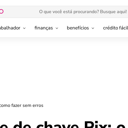
rabalhador
finanças
benefícios
crédito fáci
 como fazer sem erros
e de chave Pix: o