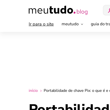
Ir para o site
meutudo
guia do t
início
Portabilidade de chave Pix: o que é e
Portabilidad