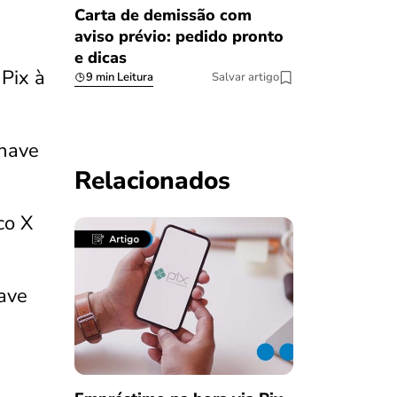
Carta de demissão com
aviso prévio: pedido pronto
e dicas
 Pix à
9 min Leitura
Salvar artigo
chave
Relacionados
co X
have