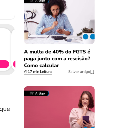
Consig
A multa de 40% do FGTS é
CL
paga junto com a rescisão?
Simule 
Como calcular
17 min Leitura
Salvar artigo
 que