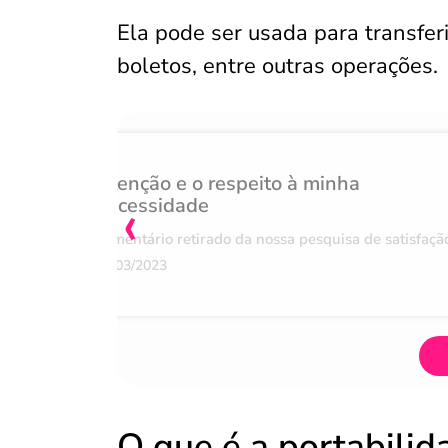
Ela pode ser usada para transfer
boletos, entre outras operações.
Atenção e o respeito à minha
‹
necessidade
Comentário retirado da nossa pesquisa de satisfaçã
07/03/2023
O que é a portabilid