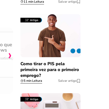
11 min Leitura
Salvar artigo
e
do que
Achei muito rápido, sem 
›
ews
burocracia
satisfação
Comentário retirado da nossa pes
Como tirar o PIS pela
08/03/2023
primeira vez para o primeiro
emprego?
5 min Leitura
Salvar artigo