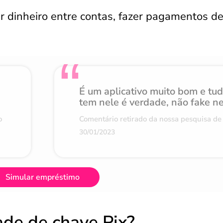
ir dinheiro entre contas, fazer pagamentos d
É um aplicativo muito bom e tu
tem nele é verdade, não fake n
o
Comentário retirado da nossa pesquisa de 
30/01/2023
Simular empréstimo
ade de chave Pix?