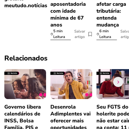
aposentadoria
afetar carga
meutudo.notícias
com idade
tributária:
mínima de 67
entenda
anos
mudança
5 min
6 min
Salvar
Salv
artigo
arti
Leitura
Leitura
Relacionados
Governo libera
Desenrola
Seu FGTS do
calendários de
Adimplentes vai
holerite pod
INSS, Bolsa
oferecer mais
não estar ca
Família, PIS e
oportunidades
na conta: 11