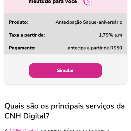
meutudo para você
Produto
Antecipação Saque-aniversário
1,79% a.m
Taxa
antecipe a partir de R$50
a
partir
de
Simular
Pagamento
Quais são os principais serviços da
CNH Digital?
A
CNH Digital
vai muito além de substituir o