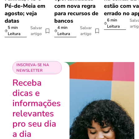
Pé-de-Meia em
com nova regra
estão com va
agosto; veja
para recursos de
errado no ap
datas
bancos
6 min
Salv
arti
Leitura
5 min
4 min
Salvar
Salvar
artigo
artigo
Leitura
Leitura
INSCREVA-SE NA
NEWSLETTER
Receba
dicas e
informações
relevantes
pro seu dia
a dia