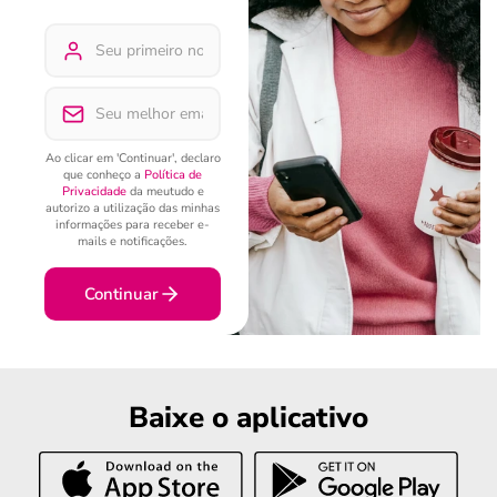
Ao clicar em 'Continuar', declaro
que conheço a
Política de
Privacidade
da meutudo e
autorizo a utilização das minhas
informações para receber e-
mails e notificações.
Continuar
Baixe o aplicativo