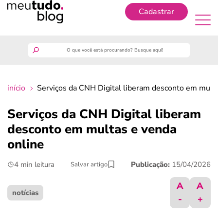
Cadastrar
Cadastrar
meutudo
início
Serviços da CNH Digital liberam desconto em multa
guia do trabalhador
Serviços da CNH Digital liberam
finanças
desconto em multas e venda
online
benefícios
4 min leitura
Publicação:
15/04/2026
Salvar artigo
crédito fácil
A
A
notícias
-
+
últimas notícias