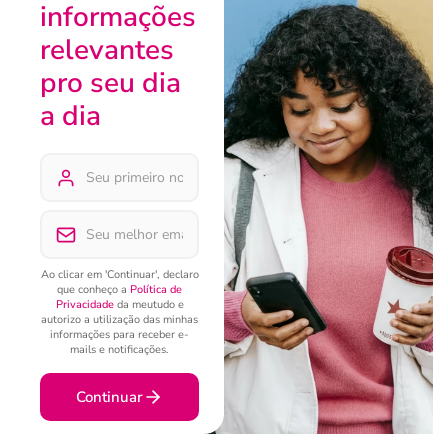
informações
relevantes
pro seu dia
a dia
Ao clicar em 'Continuar', declaro
que conheço a
Política de
Privacidade
da meutudo e
autorizo a utilização das minhas
informações para receber e-
mails e notificações.
Continuar