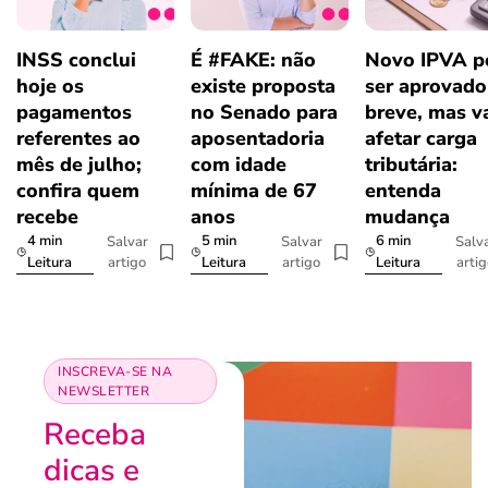
INSS conclui
É #FAKE: não
Novo IPVA p
hoje os
existe proposta
ser aprovad
pagamentos
no Senado para
breve, mas v
referentes ao
aposentadoria
afetar carga
mês de julho;
com idade
tributária:
confira quem
mínima de 67
entenda
recebe
anos
mudança
4 min
5 min
6 min
Salvar
Salvar
Salv
artigo
artigo
arti
Leitura
Leitura
Leitura
INSCREVA-SE NA
NEWSLETTER
Receba
dicas e