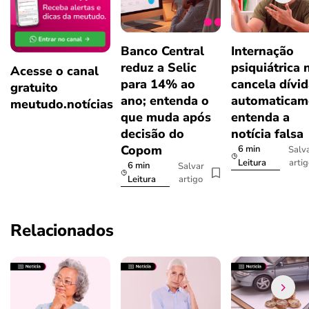
Banco Central
Internação
reduz a Selic
psiquiátrica 
Acesse o canal
para 14% ao
cancela dívi
gratuito
ano; entenda o
automaticam
meutudo.notícias
que muda após
entenda a
decisão do
notícia falsa
Copom
6 min
Salv
arti
Leitura
6 min
Salvar
artigo
Leitura
Relacionados