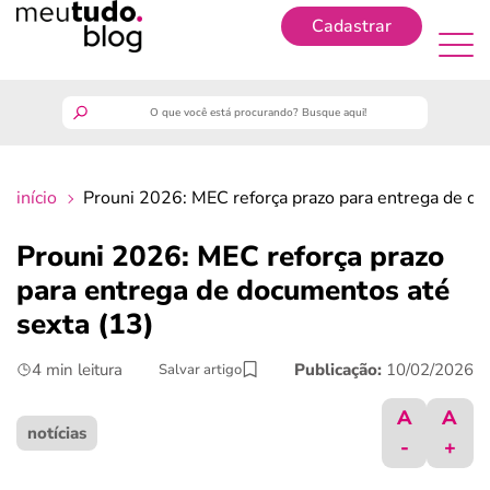
Cadastrar
Cadastrar
meutudo
início
Prouni 2026: MEC reforça prazo para entrega de do
guia do trabalhador
Prouni 2026: MEC reforça prazo
finanças
para entrega de documentos até
sexta (13)
benefícios
4 min leitura
Publicação:
10/02/2026
Salvar artigo
crédito fácil
A
A
notícias
-
+
últimas notícias