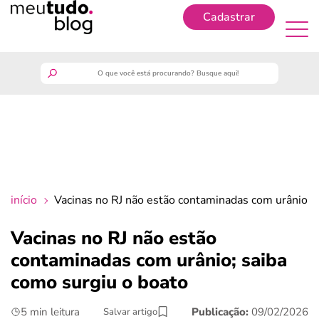
Cadastrar
Cadastrar
meutudo
guia do trabalhador
finanças
início
Vacinas no RJ não estão contaminadas com urânio; 
benefícios
Vacinas no RJ não estão
contaminadas com urânio; saiba
crédito fácil
como surgiu o boato
últimas notícias
5 min leitura
Publicação:
09/02/2026
Salvar artigo