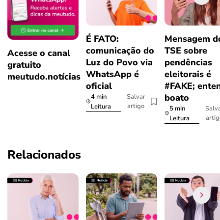
É FATO:
Mensagem d
comunicação do
TSE sobre
Acesse o canal
Luz do Povo via
pendências
gratuito
WhatsApp é
eleitorais é
meutudo.notícias
oficial
#FAKE; ente
boato
4 min
Salvar
artigo
Leitura
5 min
Salv
arti
Leitura
Relacionados