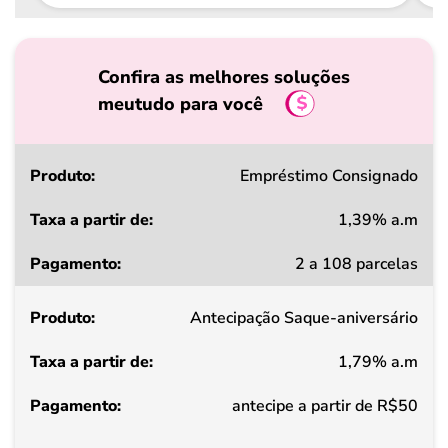
Confira as melhores soluções
meutudo para você
Produto
Empréstimo Consignado
1,39% a.m
Taxa
2 a 108 parcelas
a
partir
Antecipação Saque-aniversário
de
1,79% a.m
Pagamento
antecipe a partir de R$50