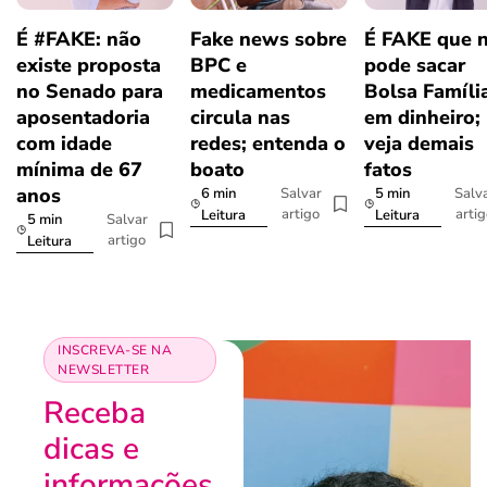
É #FAKE: não
Fake news sobre
É FAKE que 
existe proposta
BPC e
pode sacar
no Senado para
medicamentos
Bolsa Famíli
aposentadoria
circula nas
em dinheiro;
com idade
redes; entenda o
veja demais
mínima de 67
boato
fatos
anos
6 min
5 min
Salvar
Salv
artigo
arti
Leitura
Leitura
5 min
Salvar
artigo
Leitura
INSCREVA-SE NA
NEWSLETTER
Receba
dicas e
informações