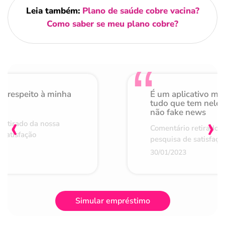
Leia também:
Plano de saúde cobre vacina?
Como saber se meu plano cobre?
o respeito à minha
É um aplicativo mu
de
tudo que tem nele 
não fake news
‹
›
retirado da nossa
Comentário retirado 
 satisfação
pesquisa de satisfaçã
30/01/2023
Simular empréstimo