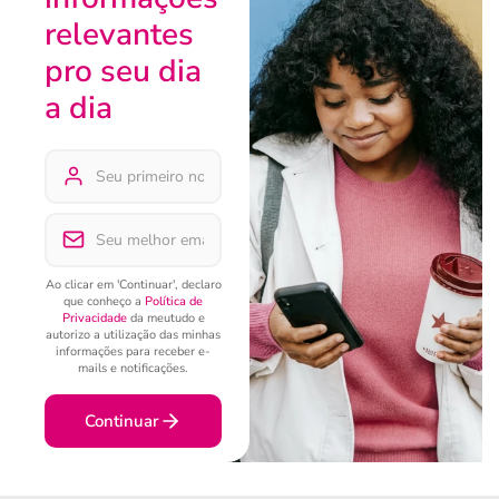
relevantes
pro seu dia
a dia
Ao clicar em 'Continuar', declaro
que conheço a
Política de
Privacidade
da meutudo e
autorizo a utilização das minhas
informações para receber e-
mails e notificações.
Continuar