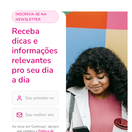
INSCREVA-SE NA
NEWSLETTER
Receba
dicas e
informações
relevantes
pro seu dia
a dia
Ao clicar em 'Continuar', declaro
que conheço a
Política de