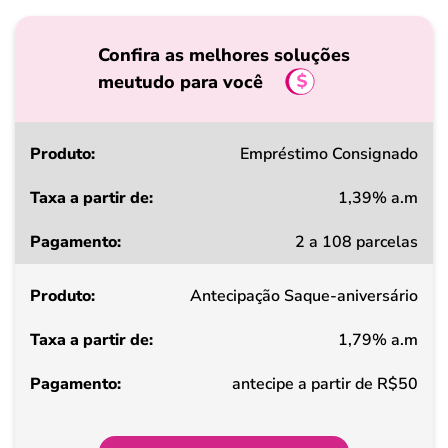
Confira as melhores soluções
meutudo para você
Produto
Empréstimo Consignado
1,39% a.m
Taxa
2 a 108 parcelas
a
partir
Antecipação Saque-aniversário
de
1,79% a.m
Pagamento
antecipe a partir de R$50