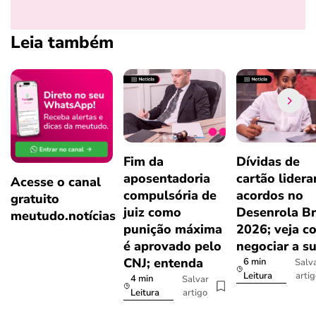
Leia também
Fim da
Dívidas de
aposentadoria
cartão lider
Acesse o canal
compulsória de
acordos no
gratuito
juiz como
Desenrola Br
meutudo.notícias
punição máxima
2026; veja c
é aprovado pelo
negociar a s
CNJ; entenda
6 min
Salv
arti
Leitura
4 min
Salvar
artigo
Leitura