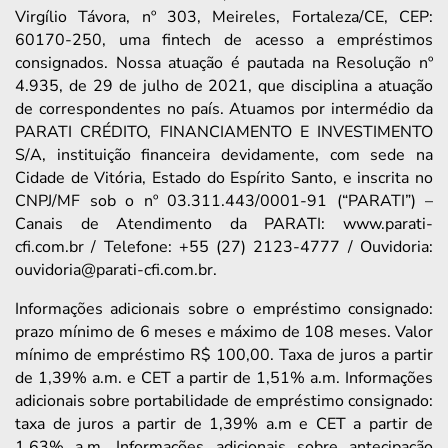
Virgílio Távora, nº 303, Meireles, Fortaleza/CE, CEP:
60170-250, uma fintech de acesso a empréstimos
consignados. Nossa atuação é pautada na Resolução nº
4.935, de 29 de julho de 2021, que disciplina a atuação
de correspondentes no país. Atuamos por intermédio da
PARATI CRÉDITO, FINANCIAMENTO E INVESTIMENTO
S/A, instituição financeira devidamente, com sede na
Cidade de Vitória, Estado do Espírito Santo, e inscrita no
CNPJ/MF sob o nº 03.311.443/0001-91 (“PARATI”) –
Canais de Atendimento da PARATI: www.parati-
cfi.com.br / Telefone: +55 (27) 2123-4777 / Ouvidoria:
ouvidoria@parati-cfi.com.br.
Informações adicionais sobre o empréstimo consignado:
prazo mínimo de 6 meses e máximo de 108 meses. Valor
mínimo de empréstimo R$ 100,00. Taxa de juros a partir
de 1,39% a.m. e CET a partir de 1,51% a.m. Informações
adicionais sobre portabilidade de empréstimo consignado:
taxa de juros a partir de 1,39% a.m e CET a partir de
1,63% a.m. Informações adicionais sobre antecipação