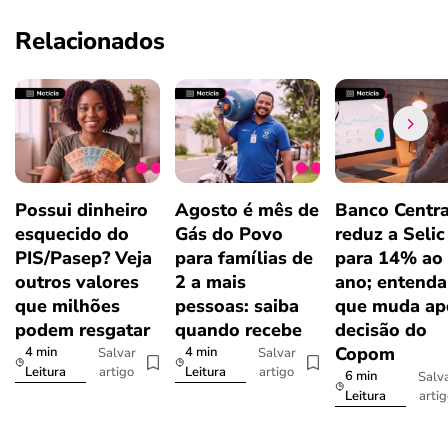
Relacionados
Possui dinheiro
Agosto é mês de
Banco Centra
esquecido do
Gás do Povo
reduz a Selic
PIS/Pasep? Veja
para famílias de
para 14% ao
outros valores
2 a mais
ano; entenda
que milhões
pessoas: saiba
que muda ap
podem resgatar
quando recebe
decisão do
Copom
4 min
4 min
Salvar
Salvar
artigo
artigo
Leitura
Leitura
6 min
Salv
arti
Leitura