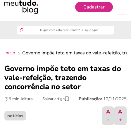
Cadastrar
Cadastrar
meutudo
início
Governo impõe teto em taxas do vale-refeição, traz
guia do trabalhador
Governo impõe teto em taxas do
finanças
vale-refeição, trazendo
concorrência no setor
benefícios
5 min leitura
Publicação:
12/11/2025
Salvar artigo
crédito fácil
A
A
notícias
-
+
últimas notícias