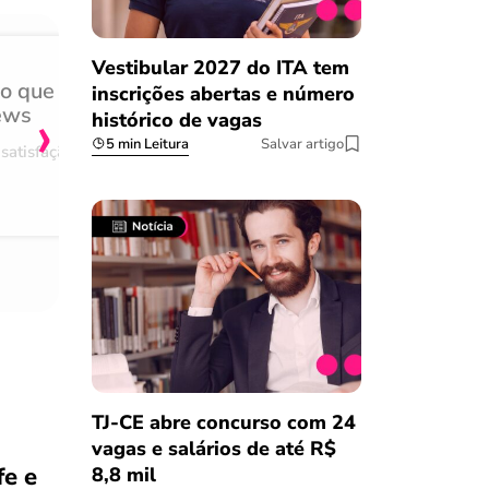
Vestibular 2027 do ITA tem
do que
Achei muito rápido, sem 
inscrições abertas e número
›
ews
burocracia
histórico de vagas
5 min Leitura
Salvar artigo
satisfação
Comentário retirado da nossa pes
08/03/2023
TJ-CE abre concurso com 24
vagas e salários de até R$
fe e
8,8 mil