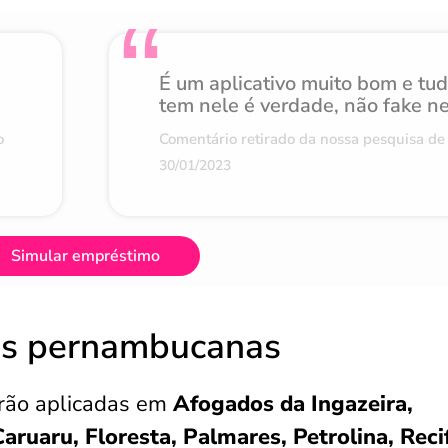
É um aplicativo muito bom e tu
tem nele é verdade, não fake n
o
Comentário retirado da nossa pesquisa de 
30/01/2023
Simular empréstimo
es pernambucanas
erão aplicadas em
Afogados da Ingazeira,
aruaru, Floresta, Palmares, Petrolina, Reci