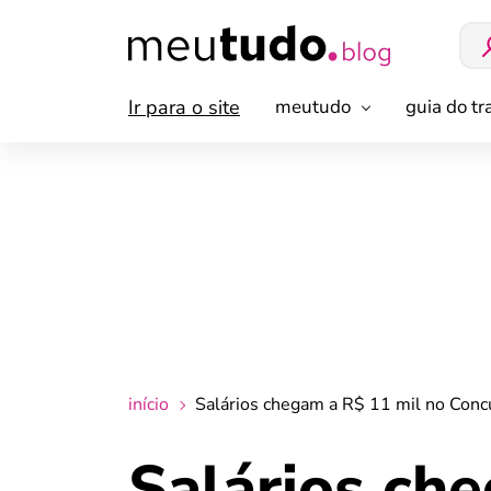
Ir para o site
meutudo
guia do t
início
Salários chegam a R$ 11 mil no Conc
Salários ch