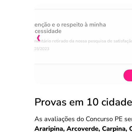
Atenção e o respeito à minha
‹
necessidade
Comentário retirado da nossa pesquisa de satisfaçã
07/03/2023
Provas em 10 cidad
As avaliações do Concurso PE s
Araripina, Arcoverde, Carpina, C