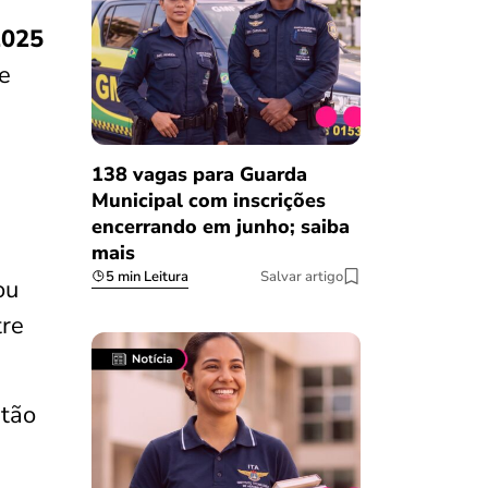
2025
e
138 vagas para Guarda
Municipal com inscrições
encerrando em junho; saiba
mais
5 min Leitura
Salvar artigo
ou
tre
rtão