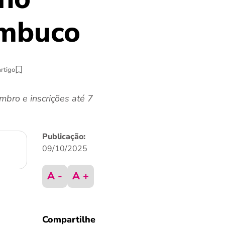
ambuco
artigo
bro e inscrições até 7
Publicação:
09/10/2025
A -
A +
Compartilhe