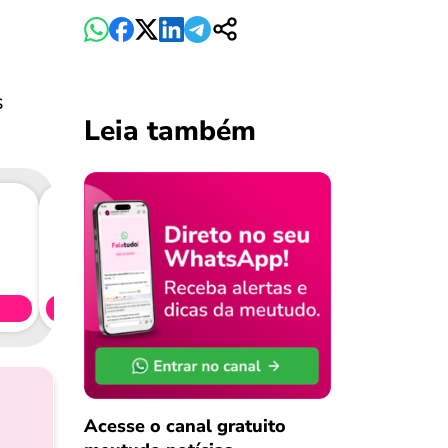
s
Leia também
Consig
CL
Simule 
Acesse o canal gratuito