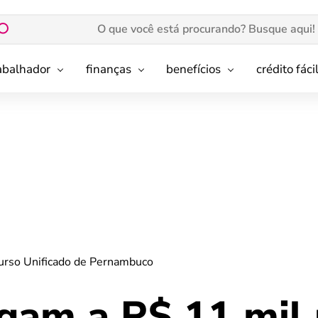
rabalhador
finanças
benefícios
crédito fáci
urso Unificado de Pernambuco
egam a R$ 11 mil