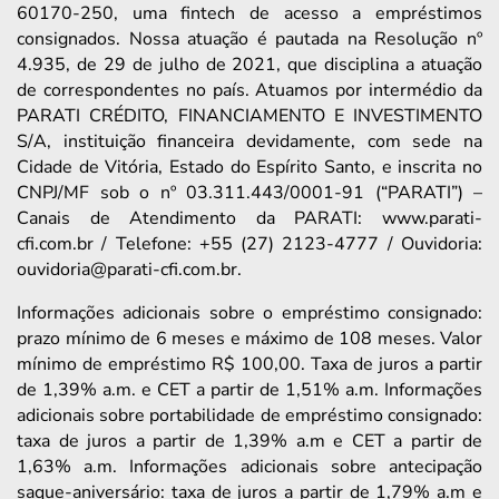
60170-250, uma fintech de acesso a empréstimos
consignados. Nossa atuação é pautada na Resolução nº
4.935, de 29 de julho de 2021, que disciplina a atuação
de correspondentes no país. Atuamos por intermédio da
PARATI CRÉDITO, FINANCIAMENTO E INVESTIMENTO
S/A, instituição financeira devidamente, com sede na
Cidade de Vitória, Estado do Espírito Santo, e inscrita no
CNPJ/MF sob o nº 03.311.443/0001-91 (“PARATI”) –
Canais de Atendimento da PARATI: www.parati-
cfi.com.br / Telefone: +55 (27) 2123-4777 / Ouvidoria:
ouvidoria@parati-cfi.com.br.
Informações adicionais sobre o empréstimo consignado:
prazo mínimo de 6 meses e máximo de 108 meses. Valor
mínimo de empréstimo R$ 100,00. Taxa de juros a partir
de 1,39% a.m. e CET a partir de 1,51% a.m. Informações
adicionais sobre portabilidade de empréstimo consignado:
taxa de juros a partir de 1,39% a.m e CET a partir de
1,63% a.m. Informações adicionais sobre antecipação
saque-aniversário: taxa de juros a partir de 1,79% a.m e