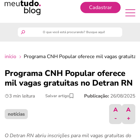
Cadastrar
Cadastrar
meutudo
início
Programa CNH Popular oferece mil vagas gratuitas
guia do trabalhador
Programa CNH Popular oferece
finanças
mil vagas gratuitas no Detran RN
3 min leitura
Publicação:
26/08/2025
Salvar artigo
benefícios
A
A
crédito fácil
notícias
-
+
últimas notícias
O Detran RN abriu inscrições para mil vagas gratuitas do