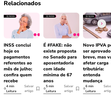
Relacionados
INSS conclui
É #FAKE: não
Novo IPVA p
hoje os
existe proposta
ser aprovad
pagamentos
no Senado para
breve, mas v
referentes ao
aposentadoria
afetar carga
mês de julho;
com idade
tributária:
confira quem
mínima de 67
entenda
recebe
anos
mudança
4 min
5 min
6 min
Salvar
Salvar
Salv
artigo
artigo
arti
Leitura
Leitura
Leitura