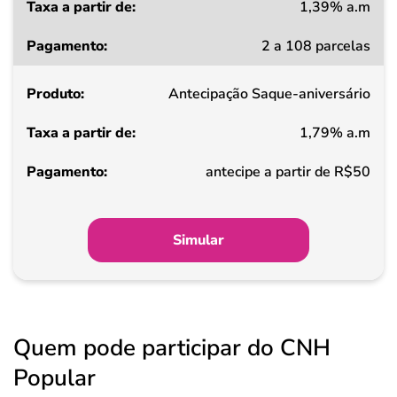
1,39% a.m
Taxa
2 a 108 parcelas
a
partir
Antecipação Saque-aniversário
de
1,79% a.m
Pagamento
antecipe a partir de R$50
Simular
Quem pode participar do CNH
Popular