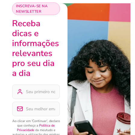
INSCREVA-SE NA
NEWSLETTER
Receba
dicas e
informações
relevantes
pro seu dia
a dia
Ao clicar em 'Continuar', declaro
que conheço a
Política de
Privacidade
da meutudo e
autorizo a utilização das minhas