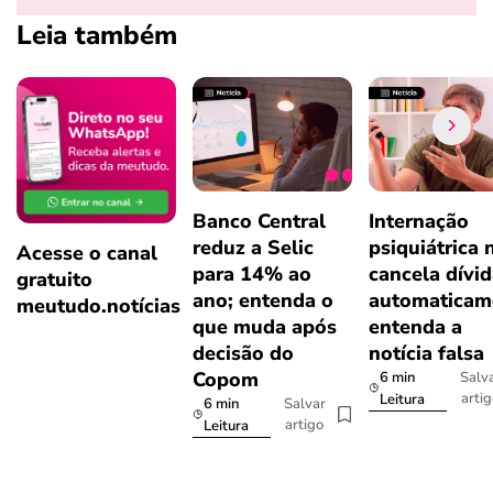
Leia também
Banco Central
Internação
reduz a Selic
psiquiátrica 
Acesse o canal
para 14% ao
cancela dívi
gratuito
ano; entenda o
automaticam
meutudo.notícias
que muda após
entenda a
decisão do
notícia falsa
Copom
6 min
Salv
arti
Leitura
6 min
Salvar
artigo
Leitura