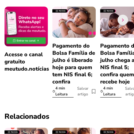
Pagamento do
Pagamento 
Bolsa Família de
Bolsa Famíli
Acesse o canal
julho é liberado
julho chega 
gratuito
hoje para quem
NIS final 5;
meutudo.notícias
tem NIS final 6;
confira quem
confira
recebe hoje
4 min
4 min
Salvar
Salv
artigo
arti
Leitura
Leitura
Relacionados