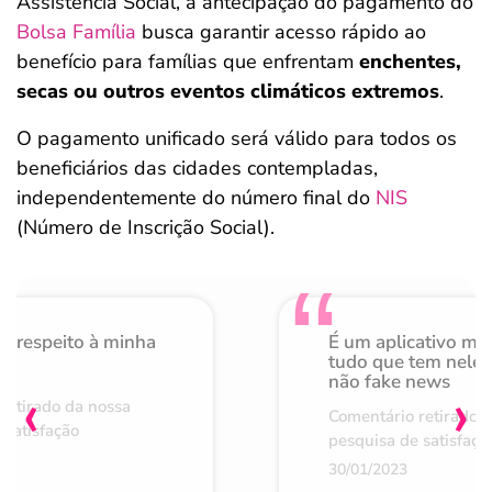
Assistência Social, a antecipação do pagamento do
Bolsa Família
busca garantir acesso rápido ao
benefício para famílias que enfrentam
enchentes,
secas ou outros eventos climáticos extremos
.
O pagamento unificado será válido para todos os
beneficiários das cidades contempladas,
independentemente do número final do
NIS
(Número de Inscrição Social).
o respeito à minha
É um aplicativo mu
de
tudo que tem nele 
não fake news
‹
›
retirado da nossa
Comentário retirado 
 satisfação
pesquisa de satisfaçã
30/01/2023