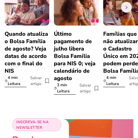
Quando atualiza
Último
Famílias que
o Bolsa Família
pagamento de
não atualiza
de agosto? Veja
julho libera
o Cadastro
datas de acordo
Bolsa Família
Único em 20
com o final do
para NIS 0; veja
podem perde
NIS
calendário de
Bolsa Famíli
agosto
4 min
4 min
Salvar
Salv
artigo
arti
Leitura
Leitura
3 min
Salvar
artigo
Leitura
INSCREVA-SE NA
NEWSLETTER