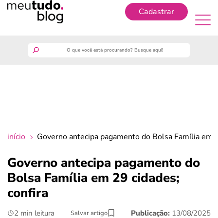
Cadastrar
Cadastrar
meutudo
guia do trabalhador
finanças
início
Governo antecipa pagamento do Bolsa Família em 29
benefícios
Governo antecipa pagamento do
Bolsa Família em 29 cidades;
crédito fácil
confira
últimas notícias
2 min leitura
Publicação:
13/08/2025
Salvar artigo