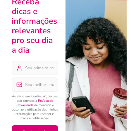
Receba
dicas e
informações
relevantes
pro seu dia
a dia
Ao clicar em 'Continuar', declaro
que conheço a
Política de
Privacidade
da meutudo e
autorizo a utilização das minhas
informações para receber e-
mails e notificações.