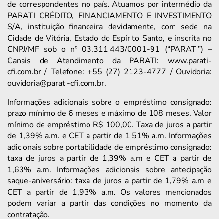
de correspondentes no país. Atuamos por intermédio da
PARATI CRÉDITO, FINANCIAMENTO E INVESTIMENTO
S/A, instituição financeira devidamente, com sede na
Cidade de Vitória, Estado do Espírito Santo, e inscrita no
CNPJ/MF sob o nº 03.311.443/0001-91 (“PARATI”) –
Canais de Atendimento da PARATI: www.parati-
cfi.com.br / Telefone: +55 (27) 2123-4777 / Ouvidoria:
ouvidoria@parati-cfi.com.br.
Informações adicionais sobre o empréstimo consignado:
prazo mínimo de 6 meses e máximo de 108 meses. Valor
mínimo de empréstimo R$ 100,00. Taxa de juros a partir
de 1,39% a.m. e CET a partir de 1,51% a.m. Informações
adicionais sobre portabilidade de empréstimo consignado:
taxa de juros a partir de 1,39% a.m e CET a partir de
1,63% a.m. Informações adicionais sobre antecipação
saque-aniversário: taxa de juros a partir de 1,79% a.m e
CET a partir de 1,93% a.m. Os valores mencionados
podem variar a partir das condições no momento da
contratação.