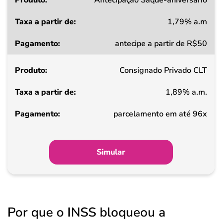
Antecipação Saque-aniversário
1,79% a.m
Taxa
antecipe a partir de R$50
a
partir
Consignado Privado CLT
de
1,89% a.m.
Pagamento
parcelamento em até 96x
Simular
Por que o INSS bloqueou a