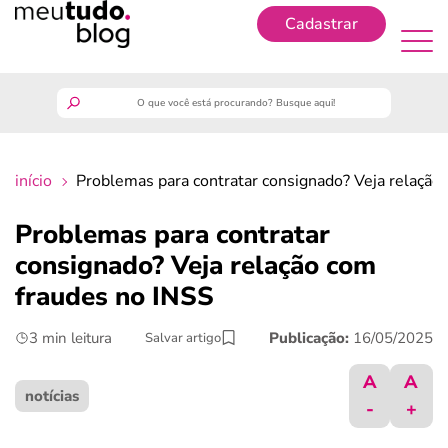
Cadastrar
Cadastrar
meutudo
início
Problemas para contratar consignado? Veja relação
guia do trabalhador
Problemas para contratar
finanças
consignado? Veja relação com
fraudes no INSS
benefícios
3 min leitura
Publicação:
16/05/2025
Salvar artigo
crédito fácil
A
A
notícias
-
+
últimas notícias