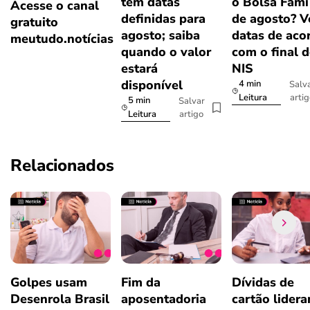
tem datas
o Bolsa Famí
Acesse o canal
definidas para
de agosto? V
gratuito
agosto; saiba
datas de aco
meutudo.notícias
quando o valor
com o final 
estará
NIS
disponível
4 min
Salv
arti
Leitura
5 min
Salvar
artigo
Leitura
Relacionados
Golpes usam
Fim da
Dívidas de
Desenrola Brasil
aposentadoria
cartão lider