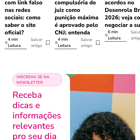
com link falso
compulsória de
acordos no
nas redes
juiz como
Desenrola Br
sociais: como
punição máxima
2026; veja c
saber o site
é aprovado pelo
negociar a s
oficial?
CNJ; entenda
6 min
Salv
arti
Leitura
4 min
4 min
Salvar
Salvar
artigo
artigo
Leitura
Leitura
INSCREVA-SE NA
NEWSLETTER
Receba
dicas e
informações
relevantes
pro seu dia