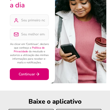
a dia
Ao clicar em 'Continuar', declaro
que conheço a
Política de
Privacidade
da meutudo e
autorizo a utilização das minhas
informações para receber e-
mails e notificações.
Continuar
Baixe o aplicativo