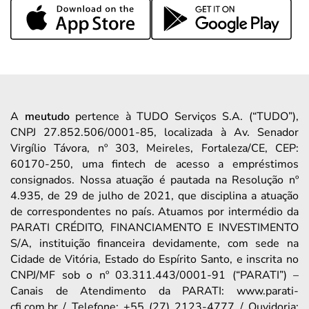
A
meutudo
pertence à TUDO Serviços S.A. (“TUDO”),
CNPJ 27.852.506/0001-85, localizada à Av. Senador
Virgílio Távora, nº 303, Meireles, Fortaleza/CE, CEP:
60170-250, uma fintech de acesso a empréstimos
consignados. Nossa atuação é pautada na Resolução nº
4.935, de 29 de julho de 2021, que disciplina a atuação
de correspondentes no país. Atuamos por intermédio da
PARATI CRÉDITO, FINANCIAMENTO E INVESTIMENTO
S/A, instituição financeira devidamente, com sede na
Cidade de Vitória, Estado do Espírito Santo, e inscrita no
CNPJ/MF sob o nº 03.311.443/0001-91 (“PARATI”) –
Canais de Atendimento da PARATI: www.parati-
cfi.com.br / Telefone: +55 (27) 2123-4777 / Ouvidoria: