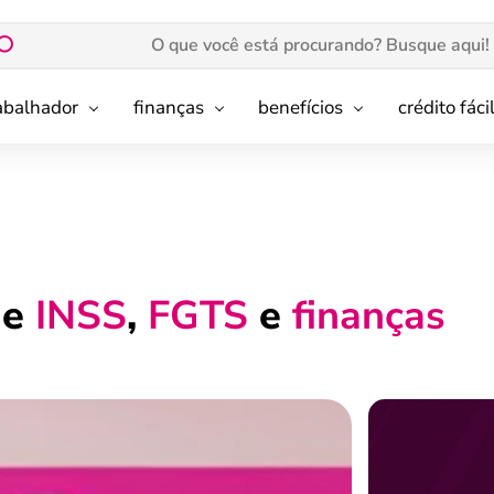
rabalhador
finanças
benefícios
crédito fáci
de
INSS
,
FGTS
e
finanças