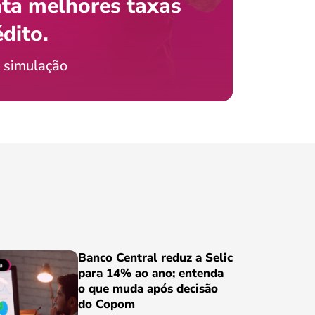
ta melhores taxas
que e
 com o celular?
édito.
preci
ticia Jordão
 simulação
Conheça
Banco Central reduz a Selic
para 14% ao ano; entenda
o que muda após decisão
do Copom