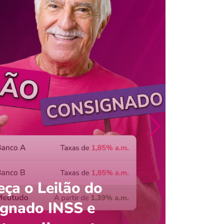
ça o Leilão do
ignado INSS e
Entre
onsultar saldo do FGTS pelo C