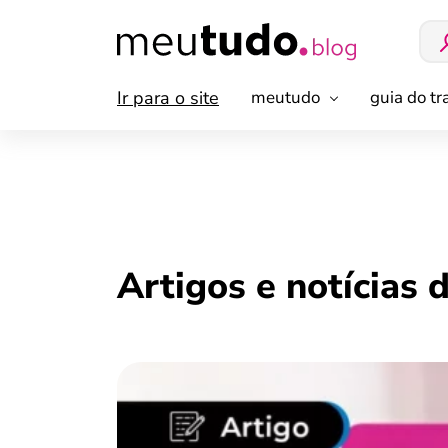
Ir para o site
meutudo
guia do t
Artigos e notícias 