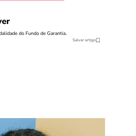
benefícios
ver
Se eu pe
dalidade do Fundo de Garantia.
O Fundo de Gara
Salvar artigo
13 min Leitura