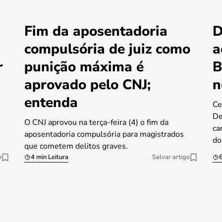
Fim da aposentadoria
D
compulsória de juiz como
a
r
punição máxima é
B
aprovado pelo CNJ;
n
entenda
Ce
De
O CNJ aprovou na terça-feira (4) o fim da
ca
aposentadoria compulsória para magistrados
do
que cometem delitos graves.
o
4 min Leitura
Salvar artigo
6