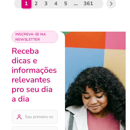
1
2
3
4
5
…
361
INSCREVA-SE NA
NEWSLETTER
Receba
dicas e
informações
relevantes
pro seu dia
a dia