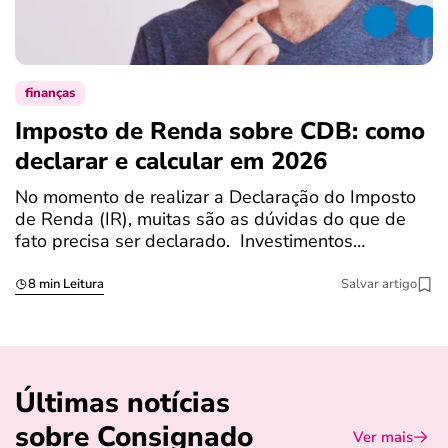
finanças
Imposto de Renda sobre CDB: como
N
declarar e calcular em 2026
a
No momento de realizar a Declaração do Imposto
T
de Renda (IR), muitas são as dúvidas do que de
c
fato precisa ser declarado. Investimentos…
c
8 min Leitura
Salvar artigo
Últimas notícias
sobre Consignado
Ver mais