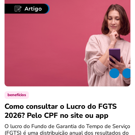
benefícios
Como consultar o Lucro do FGTS
C
2026? Pelo CPF no site ou app
P
O lucro do Fundo de Garantia do Tempo de Serviço
S
(FGTS) é uma distribuição anual dos resultados do
d