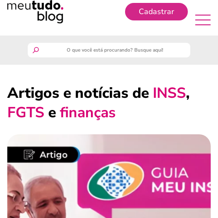
Cadastrar
Cadastrar
meutudo
Artigos e notícias de
INSS
,
guia do trabalhador
FGTS
e
finanças
finanças
benefícios
crédito fácil
últimas notícias