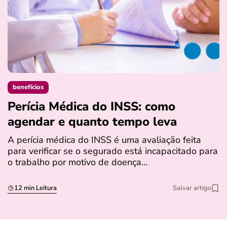
benefícios
Perícia Médica do INSS: como
D
agendar e quanto tempo leva
a
s
A perícia médica do INSS é uma avaliação feita
para verificar se o segurado está incapacitado para
O
o trabalho por motivo de doença…
I
q
12 min Leitura
Salvar artigo