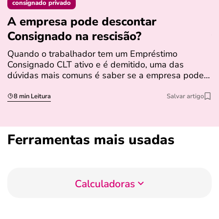
consignado privado
A empresa pode descontar
N
Consignado na rescisão​?
t
Quando o trabalhador tem um Empréstimo
N
Consignado CLT ativo e é demitido, uma das
l
dúvidas mais comuns é saber se a empresa pode…
e
s
8 min Leitura
Salvar artigo
Ferramentas mais usadas
Calculadoras