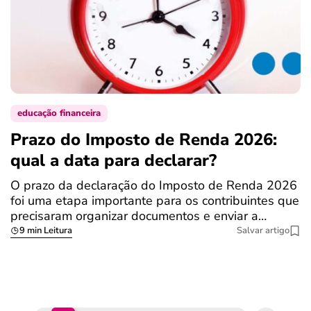
educação financeira
Prazo do Imposto de Renda 2026:
C
qual a data para declarar?
r
R
O prazo da declaração do Imposto de Renda 2026
foi uma etapa importante para os contribuintes que
A
precisaram organizar documentos e enviar a…
m
9 min Leitura
Salvar artigo
q
S