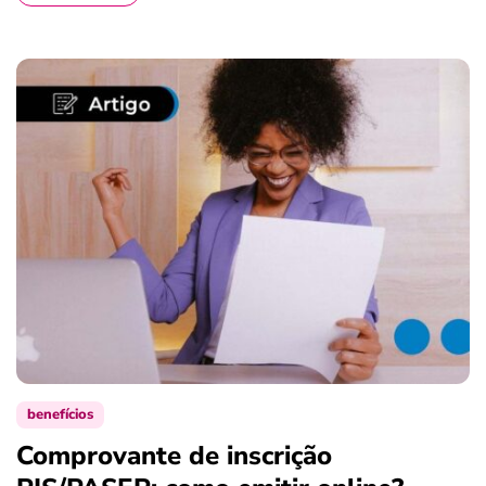
benefícios
Comprovante de inscrição
S