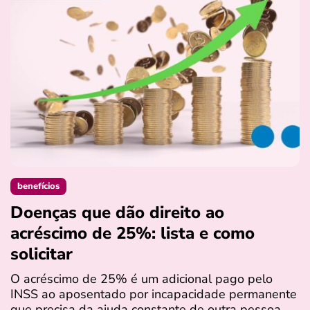
benefícios
Doenças que dão direito ao
C
acréscimo de 25%: lista e como
e
solicitar
R
c
O acréscimo de 25% é um adicional pago pelo
m
INSS ao aposentado por incapacidade permanente
o
que precisa da ajuda constante de outra pessoa…