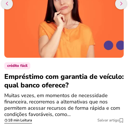
crédito fácil
Empréstimo com garantia de veículo:
F
qual banco oferece?
r
Muitas vezes, em momentos de necessidade
O
financeira, recorremos a alternativas que nos
f
permitem acessar recursos de forma rápida e com
q
condições favoráveis, como…
18 min Leitura
Salvar artigo