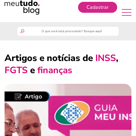
Cadastrar
Cadastrar
meutudo
Artigos e notícias de
INSS
,
guia do trabalhador
FGTS
e
finanças
finanças
benefícios
crédito fácil
últimas notícias