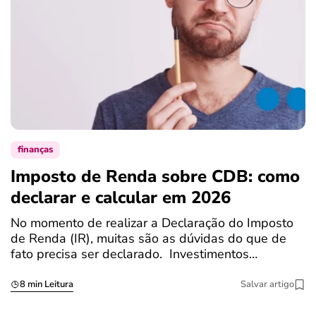
finanças
Imposto de Renda sobre CDB: como
N
declarar e calcular em 2026
a
No momento de realizar a Declaração do Imposto
T
de Renda (IR), muitas são as dúvidas do que de
c
fato precisa ser declarado. Investimentos…
c
8 min Leitura
Salvar artigo