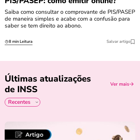
PIS/PASEP: como emitir online?
c
Saiba como consultar o comprovante de PIS/PASEP
O
de maneira simples e acabe com a confusão para
é
saber se tem direito ao abono.
u
8 min Leitura
Salvar artigo
Últimas atualizações
Ver mais
de INSS