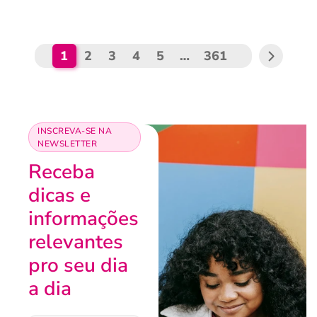
1
2
3
4
5
…
361
INSCREVA-SE NA
NEWSLETTER
Receba
dicas e
informações
relevantes
pro seu dia
a dia