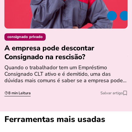
consignado privado
A empresa pode descontar
N
Consignado na rescisão​?
t
Quando o trabalhador tem um Empréstimo
N
Consignado CLT ativo e é demitido, uma das
l
dúvidas mais comuns é saber se a empresa pode…
e
s
8 min Leitura
Salvar artigo
Ferramentas mais usadas