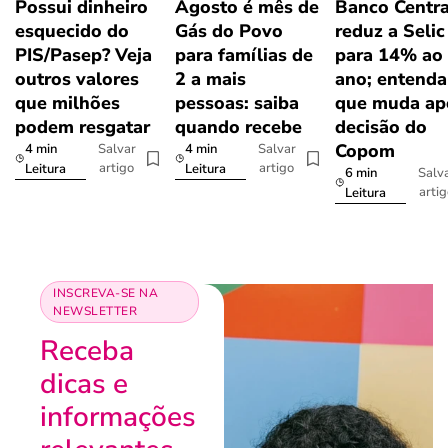
Possui dinheiro
Agosto é mês de
Banco Centra
esquecido do
Gás do Povo
reduz a Selic
PIS/Pasep? Veja
para famílias de
para 14% ao
outros valores
2 a mais
ano; entenda
que milhões
pessoas: saiba
que muda ap
podem resgatar
quando recebe
decisão do
Copom
4 min
4 min
Salvar
Salvar
artigo
artigo
Leitura
Leitura
6 min
Salv
arti
Leitura
INSCREVA-SE NA
NEWSLETTER
Receba
dicas e
informações