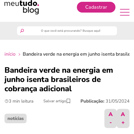
Cadastrar
Cadastrar
meutudo
início
Bandeira verde na energia em junho isenta brasileir
guia do trabalhador
Bandeira verde na energia em
finanças
junho isenta brasileiros de
cobrança adicional
benefícios
3 min leitura
Publicação:
31/05/2024
Salvar artigo
crédito fácil
A
A
notícias
-
+
últimas notícias