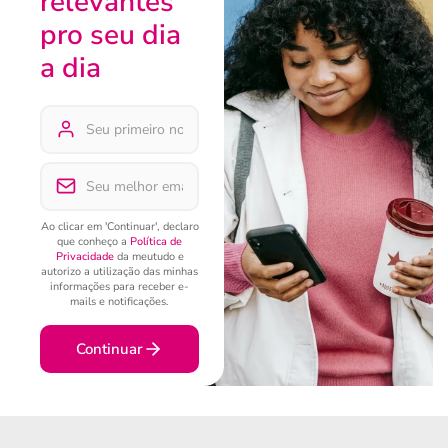
relevantes
pro seu dia
a dia
Ao clicar em 'Continuar', declaro
que conheço a
Política de
Privacidade
da meutudo e
autorizo a utilização das minhas
informações para receber e-
mails e notificações.
Continuar