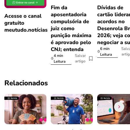
Fim da
Dívidas de
aposentadoria
cartão lider
Acesse o canal
compulsória de
acordos no
gratuito
juiz como
Desenrola Br
meutudo.notícias
punição máxima
2026; veja c
é aprovado pelo
negociar a s
CNJ; entenda
6 min
Salv
arti
Leitura
4 min
Salvar
artigo
Leitura
Relacionados