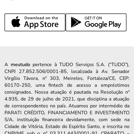
A
meutudo
pertence à TUDO Serviços S.A. (“TUDO”),
CNPJ 27.852.506/0001-85, localizada à Av. Senador
Virgílio Távora, nº 303, Meireles, Fortaleza/CE, CEP:
60170-250, uma fintech de acesso a empréstimos
consignados. Nossa atuação é pautada na Resolução nº
4.935, de 29 de julho de 2021, que disciplina a atuação
de correspondentes no país. Atuamos por intermédio da
PARATI CRÉDITO, FINANCIAMENTO E INVESTIMENTO
S/A, instituição financeira devidamente, com sede na
Cidade de Vitória, Estado do Espírito Santo, e inscrita no
CNPJ/MF sob o nº 03.311.443/0001-91 (“PARATI”) –