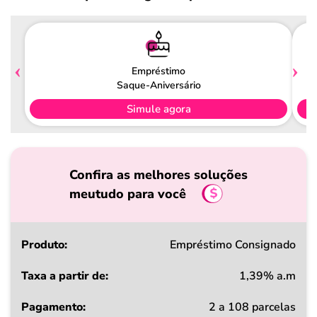
Empréstimo
Saque-Aniversário
Simule agora
Confira as melhores soluções
meutudo para você
Produto
Empréstimo Consignado
1,39% a.m
Taxa
2 a 108 parcelas
a