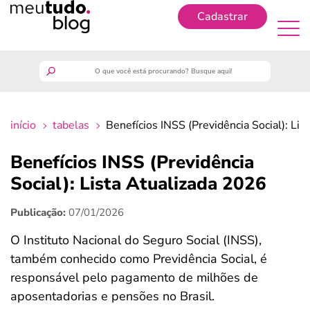
Cadastrar
Cadastrar
meutudo
início
tabelas
Benefícios INSS (Previdência Social): Li
guia do trabalhador
Benefícios INSS (Previdência
finanças
Social): Lista Atualizada 2026
Publicação:
07/01/2026
benefícios
O Instituto Nacional do Seguro Social (INSS),
crédito fácil
também conhecido como Previdência Social, é
responsável pelo pagamento de milhões de
últimas notícias
aposentadorias e pensões no Brasil.