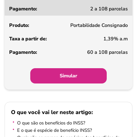
Taxa
2 a 108 parcelas
a
partir
Portabilidade Consignado
de
1,39% a.m
Pagamento
60 a 108 parcelas
Simular
O que você vai ler neste artigo:
O que são os benefícios do INSS?
E o que é espécie de benefício INSS?