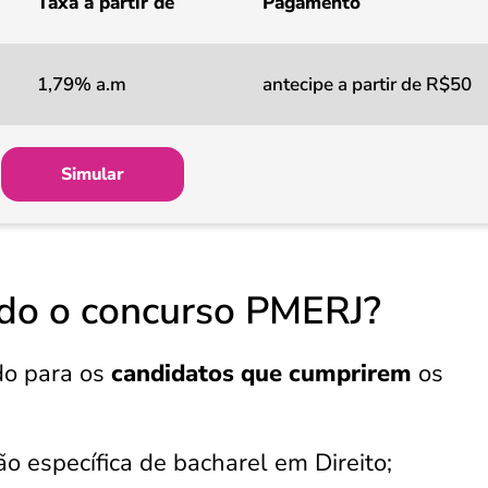
Taxa a partir de
Pagamento
1,79% a.m
antecipe a partir de R$50
Simular
ado o concurso PMERJ?
o para os
candidatos que cumprirem
os
ão específica de bacharel em Direito;