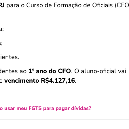
RJ
para o Curso de Formação de Oficiais (CFO
a;
s;
ientes.
dentes ao
1º ano do CFO
. O aluno-oficial vai
de
vencimento R$4.127,16
.
o usar meu FGTS para pagar dívidas?