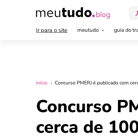
Ir para o site
meutudo
guia do t
início
Concurso PMERJ é publicado com cer
Concurso PM
cerca de 10