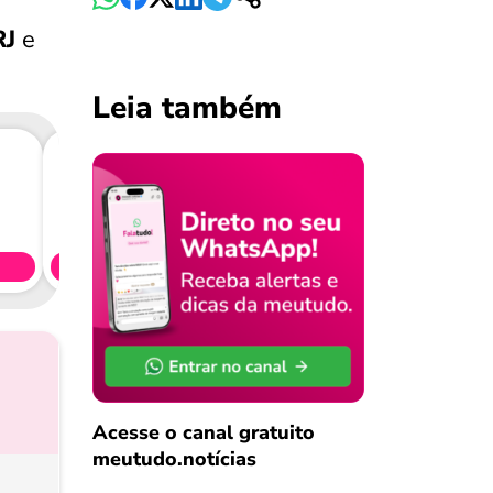
RJ
e
Leia também
Consig
CL
Simule 
Acesse o canal gratuito
meutudo.notícias