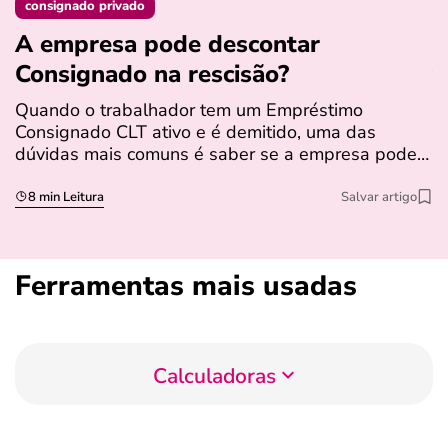
consignado privado
A empresa pode descontar
N
Consignado na rescisão​?
t
Quando o trabalhador tem um Empréstimo
N
Consignado CLT ativo e é demitido, uma das
l
dúvidas mais comuns é saber se a empresa pode…
e
s
8 min Leitura
Salvar artigo
Ferramentas mais usadas
Calculadoras