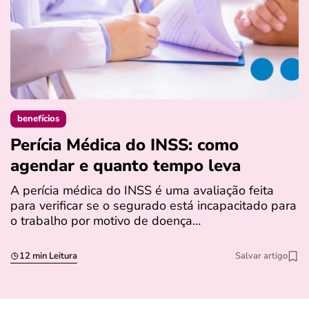
benefícios
Perícia Médica do INSS: como
D
agendar e quanto tempo leva
a
s
A perícia médica do INSS é uma avaliação feita
para verificar se o segurado está incapacitado para
O
o trabalho por motivo de doença…
I
q
12 min Leitura
Salvar artigo