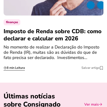
finanças
Imposto de Renda sobre CDB: como
N
declarar e calcular em 2026
a
No momento de realizar a Declaração do Imposto
T
de Renda (IR), muitas são as dúvidas do que de
c
fato precisa ser declarado. Investimentos…
c
8 min Leitura
Salvar artigo
Últimas notícias
sobre Consignado
Ver mais