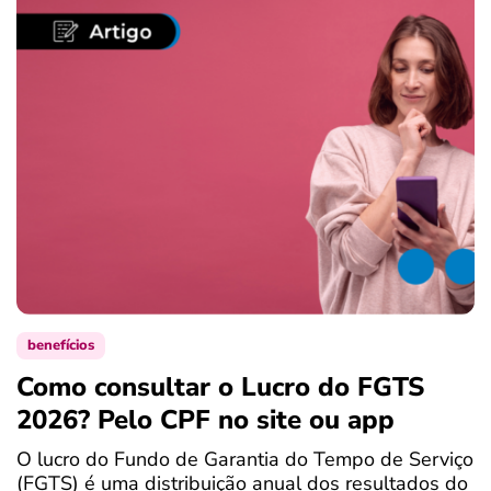
benefícios
Como consultar o Lucro do FGTS
C
2026? Pelo CPF no site ou app
P
O lucro do Fundo de Garantia do Tempo de Serviço
S
(FGTS) é uma distribuição anual dos resultados do
d