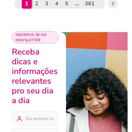
1
2
3
4
5
…
361
INSCREVA-SE NA
NEWSLETTER
Receba
dicas e
informações
relevantes
pro seu dia
a dia