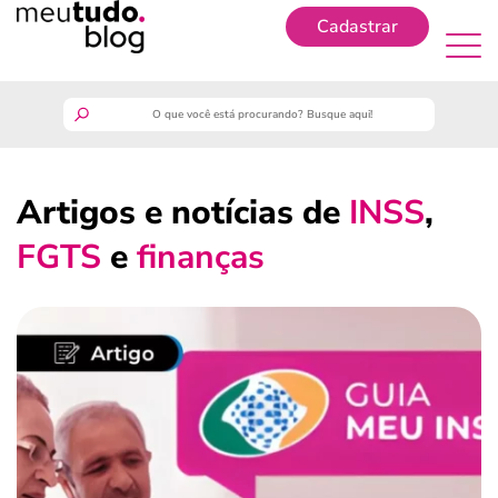
Cadastrar
Cadastrar
meutudo
Artigos e notícias de
INSS
,
guia do trabalhador
FGTS
e
finanças
finanças
benefícios
crédito fácil
últimas notícias