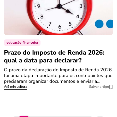
educação financeira
Prazo do Imposto de Renda 2026:
C
qual a data para declarar?
r
R
O prazo da declaração do Imposto de Renda 2026
foi uma etapa importante para os contribuintes que
A
precisaram organizar documentos e enviar a…
m
9 min Leitura
Salvar artigo
q
S