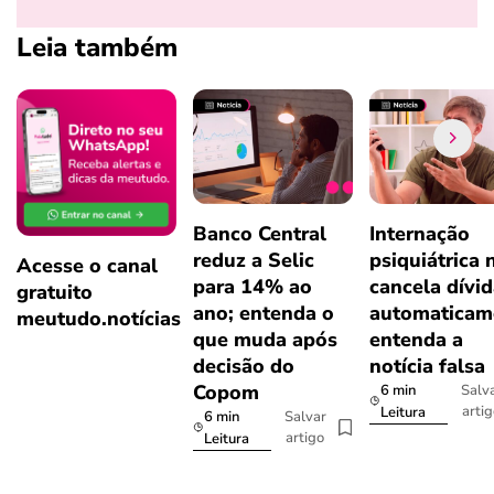
Leia também
Banco Central
Internação
reduz a Selic
psiquiátrica 
Acesse o canal
para 14% ao
cancela dívi
gratuito
ano; entenda o
automaticam
meutudo.notícias
que muda após
entenda a
decisão do
notícia falsa
Copom
6 min
Salv
arti
Leitura
6 min
Salvar
artigo
Leitura