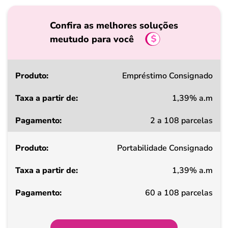
Confira as melhores soluções
meutudo para você
Produto
Empréstimo Consignado
1,39% a.m
Taxa
2 a 108 parcelas
a
partir
Portabilidade Consignado
de
1,39% a.m
Pagamento
60 a 108 parcelas