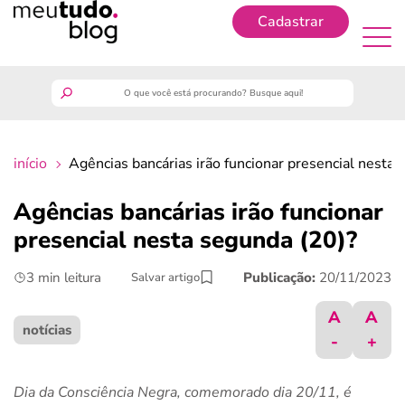
Cadastrar
Cadastrar
meutudo
início
Agências bancárias irão funcionar presencial nesta 
guia do trabalhador
Agências bancárias irão funcionar
finanças
presencial nesta segunda (20)?
3 min leitura
Publicação:
20/11/2023
Salvar artigo
benefícios
A
A
crédito fácil
notícias
-
+
últimas notícias
Dia da Consciência Negra, comemorado dia 20/11, é