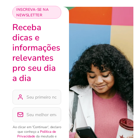
INSCREVA-SE NA
NEWSLETTER
Receba
dicas e
informações
relevantes
pro seu dia
a dia
Ao clicar em 'Continuar', declaro
que conheço a
Política de
Privacidade
da meutudo e