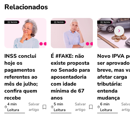
Relacionados
INSS conclui
É #FAKE: não
Novo IPVA p
hoje os
existe proposta
ser aprovad
pagamentos
no Senado para
breve, mas v
referentes ao
aposentadoria
afetar carga
mês de julho;
com idade
tributária:
confira quem
mínima de 67
entenda
recebe
anos
mudança
4 min
5 min
6 min
Salvar
Salvar
Salv
artigo
artigo
arti
Leitura
Leitura
Leitura