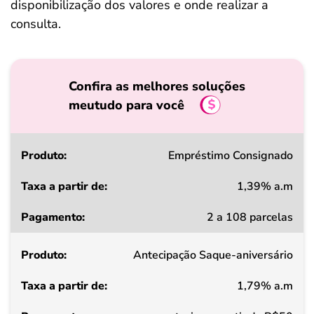
disponibilização dos valores e onde realizar a
consulta.
Confira as melhores soluções
meutudo para você
Produto
Empréstimo Consignado
1,39% a.m
Taxa
2 a 108 parcelas
a
partir
Antecipação Saque-aniversário
de
1,79% a.m
Pagamento