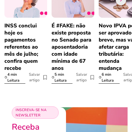
INSS conclui
É #FAKE: não
Novo IPVA p
hoje os
existe proposta
ser aprovad
pagamentos
no Senado para
breve, mas v
referentes ao
aposentadoria
afetar carga
mês de julho;
com idade
tributária:
confira quem
mínima de 67
entenda
recebe
anos
mudança
4 min
5 min
6 min
Salvar
Salvar
Salv
artigo
artigo
arti
Leitura
Leitura
Leitura
INSCREVA-SE NA
NEWSLETTER
Receba