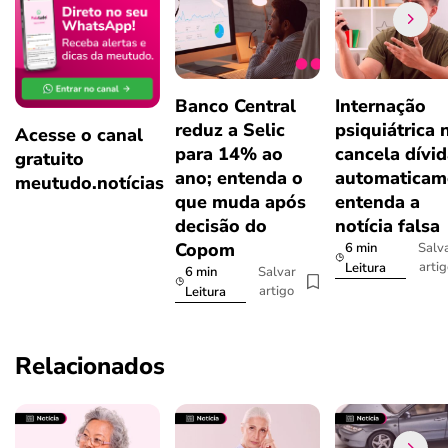
Banco Central
Internação
reduz a Selic
psiquiátrica 
Acesse o canal
para 14% ao
cancela dívi
gratuito
ano; entenda o
automaticam
meutudo.notícias
que muda após
entenda a
decisão do
notícia falsa
Copom
6 min
Salv
arti
Leitura
6 min
Salvar
artigo
Leitura
Relacionados