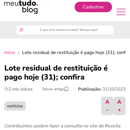
Cadastrar
Cadastrar
meutudo
início
Lote residual de restituição é pago hoje (31); confir
guia do trabalhador
Lote residual de restituição é
finanças
pago hoje (31); confira
2 min leitura
Publicação:
31/10/2023
Salvar artigo
benefícios
A
A
crédito fácil
notícias
-
+
últimas notícias
Contribuintes podem fazer a consulta no site da Receita