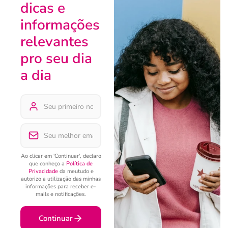
dicas e
informações
relevantes
pro seu dia
a dia
Ao clicar em 'Continuar', declaro
que conheço a
Política de
Privacidade
da meutudo e
autorizo a utilização das minhas
informações para receber e-
mails e notificações.
Continuar