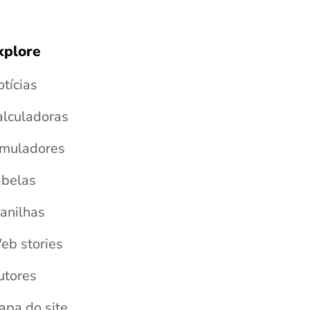
xplore
tícias
alculadoras
imuladores
abelas
anilhas
eb stories
utores
apa do site