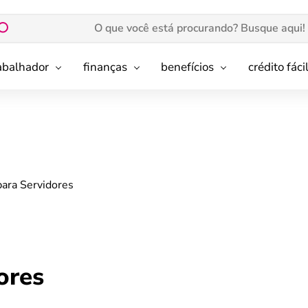
rabalhador
finanças
benefícios
crédito fáci
para Servidores
ores