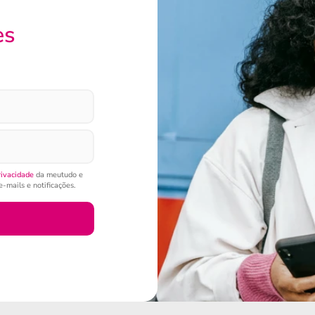
es
rivacidade
da meutudo e
-mails e notificações.