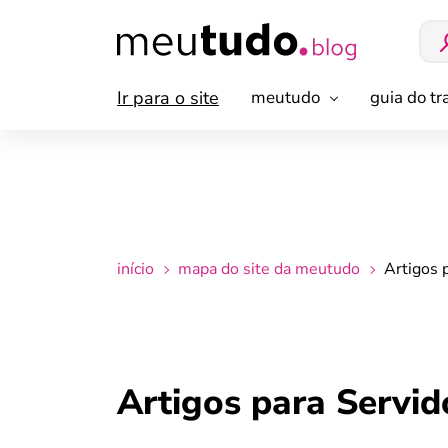
Ir para o site
meutudo
guia do t
início
mapa do site da meutudo
Artigos 
Artigos para Servid