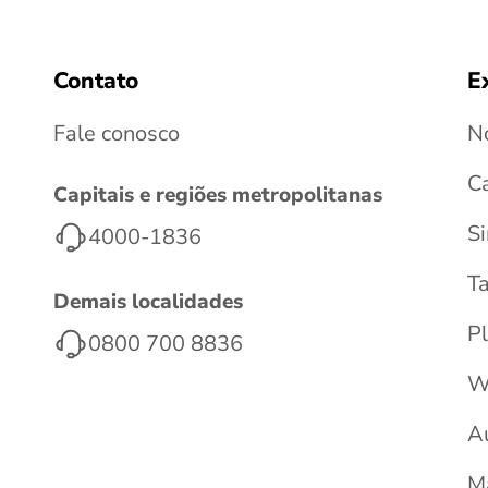
Contato
E
Fale conosco
No
C
Capitais e regiões metropolitanas
S
4000-1836
T
Demais localidades
Pl
0800 700 8836
W
A
M