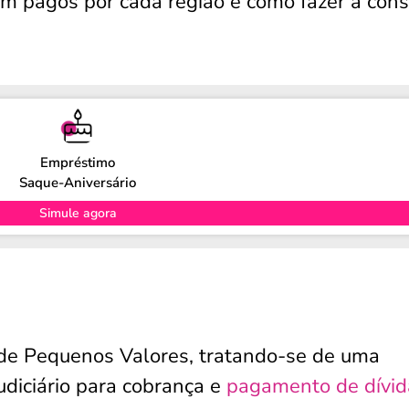
rem pagos por cada região e como fazer a cons
Empréstimo
Saque-Aniversário
Simule agora
o de Pequenos Valores, tratando-se de uma
judiciário para cobrança e
pagamento de dívid