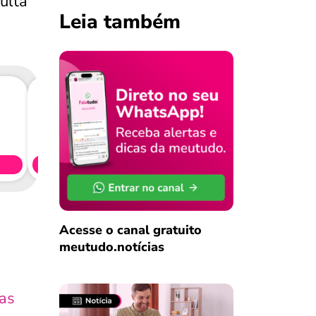
ulta
Leia também
Consig
CL
Simule 
Acesse o canal gratuito
meutudo.notícias
as