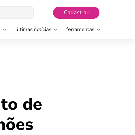
Cadastrar
l
últimas notícias
ferramentas
to de
hões