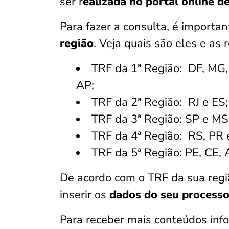
ser r
ealizada no portal online d
Para fazer a consulta, é importa
região
. Veja quais são eles e as
TRF da 1ª Região: DF, MG,
AP;
TRF da 2ª Região: RJ e ES;
TRF da 3ª Região: SP e MS
TRF da 4ª Região: RS, PR 
TRF da 5ª Região: PE, CE, 
De acordo com o TRF da sua região
inserir os
dados do seu process
Para receber mais conteúdos info