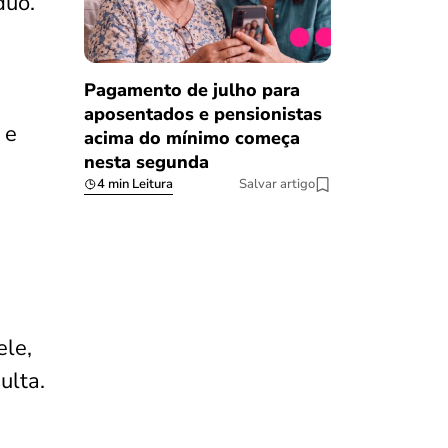
duo.
Pagamento de julho para
aposentados e pensionistas
 e
acima do mínimo começa
nesta segunda
4 min Leitura
Salvar artigo
ele,
ulta.
,