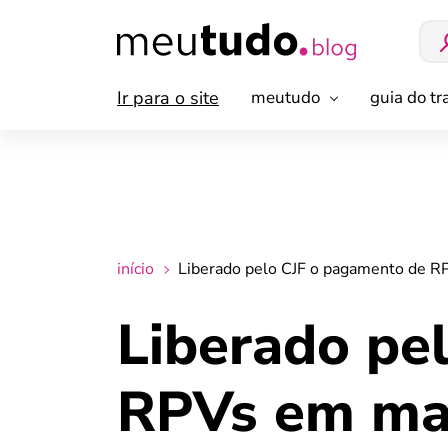
Ir para o site
meutudo
guia do t
início
Liberado pelo CJF o pagamento de R
Liberado pe
RPVs em mai