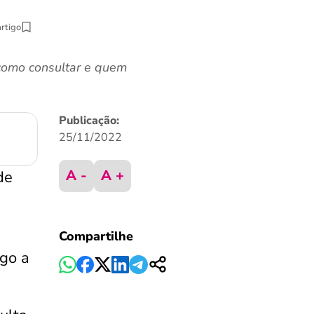
artigo
 como consultar e quem
Publicação:
25/11/2022
A -
A +
de
Compartilhe
ago a