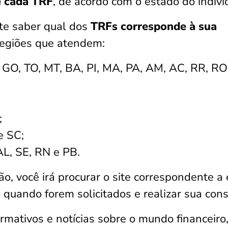
e cada TRF
, de acordo com o estado do indiví
nte saber qual dos
TRFs corresponde à sua
 regiões que atendem:
 GO, TO, MT, BA, PI, MA, PA, AM, AC, RR, RO
;
e SC;
AL, SE, RN e PB.
, você irá procurar o site correspondente a 
o
quando forem solicitados e realizar sua cons
rmativos e notícias sobre o mundo financeiro