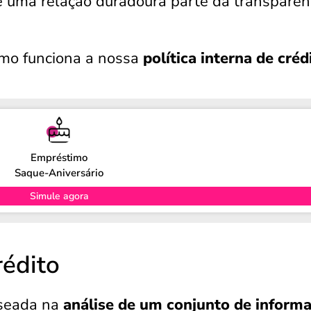
 uma relação duradoura parte da transparên
omo funciona a nossa
política interna de créd
Empréstimo
Saque-Aniversário
Simule agora
rédito
aseada na
análise de um conjunto de inform