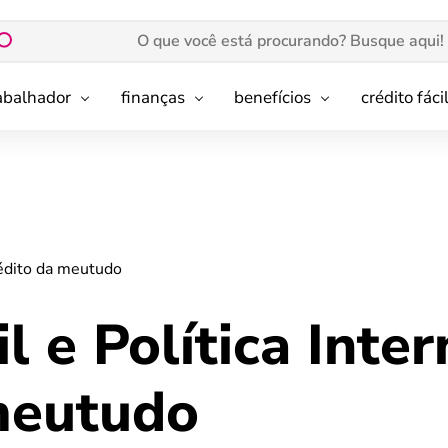
rabalhador
finanças
benefícios
crédito fáci
Crédito da meutudo
l e Política Inte
meutudo