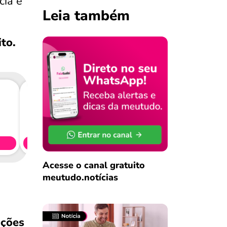
cia e
Leia também
ito.
Consig
CL
Simule 
Acesse o canal gratuito
meutudo.notícias
ações