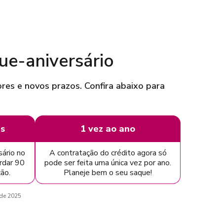
ue-aniversário
res e novos prazos. Confira abaixo para
as
1 vez ao ano
ário no
A contratação do crédito agora só
rdar 90
pode ser feita uma única vez por ano.
ação.
Planeje bem o seu saque!
 de 2025