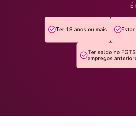
É 
Ter 18 anos ou mais
Estar
Ter saldo no FGTS 
empregos anterior