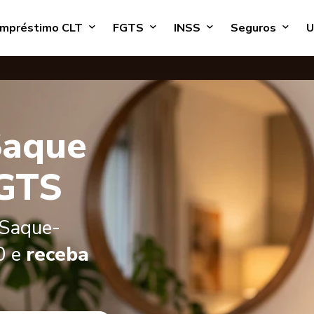
mpréstimo CLT
FGTS
INSS
Seguros
U
Saque
FGTS
 Saque-
0 e
receba