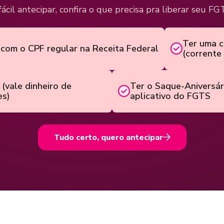
fácil antecipar, confira o que precisa pra liberar seu FG
Ter uma c
 com o CPF regular na Receita Federal
(corrente
(vale dinheiro de
Ter o Saque-Aniversár
es)
aplicativo do FGTS
Tudo certo, quero antecipar