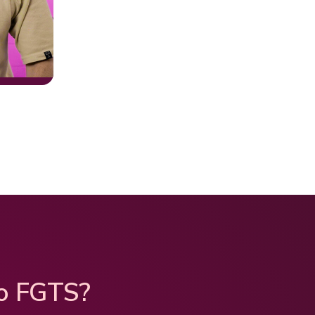
o FGTS?