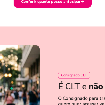
Conferir quanto posso antecipar
Consignado CLT
É CLT e
não
O Consignado para tr
quem quer acessar va