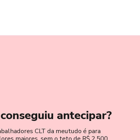
 conseguiu antecipar?
abalhadores CLT da meutudo é para
lores maiores, sem o teto de R$ 2.500