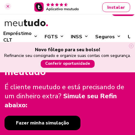
Instalar
Entrar
›
Início
Refinanciamento de Empréstimo Consignado
Empréstimo
FGTS
INSS
Seguros
Ut
CLT
Refinanciamento de
Novo fôlego para seu bolso!
Refinancie seu consignado e organize suas contas com segurança.
empréstimo consignado
Conferir oportunidade
meutudo
É cliente meutudo e está precisando de
um dinheiro extra?
Simule seu Refin
abaixo:
Fazer minha simulação