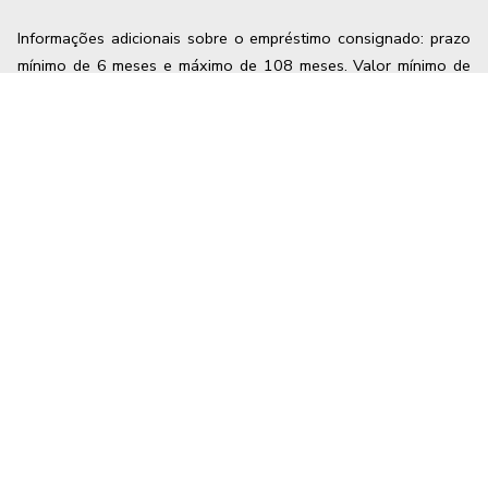
Informações adicionais sobre o empréstimo consignado: prazo
mínimo de 6 meses e máximo de
108
meses. Valor mínimo de
empréstimo R$ 100,00. Taxa de juros a partir de
1,39
% a.m. e
CET a partir de
1,51
% a.m. Informações adicionais sobre
portabilidade de empréstimo consignado: taxa de juros a partir
de
1,39
% a.m e CET a partir de
1,63
% a.m.
Informações adicionais sobre antecipação saque-aniversário:
taxa de juros de 1,79% a.m e CET máximo de 1,93% a.m. Os
valores mencionados podem variar a partir das condições no
momento da contratação.
Política de privacidade
Termos de uso
Educação Financeira
Ética e Integridade