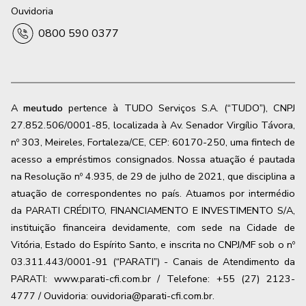
Ouvidoria
0800 590 0377
A
meutudo
pertence à TUDO Serviços S.A. (“TUDO”), CNPJ
27.852.506/0001-85, localizada à Av. Senador Virgílio Távora,
nº 303, Meireles, Fortaleza/CE, CEP: 60170-250, uma fintech de
acesso a empréstimos consignados. Nossa atuação é pautada
na Resolução nº 4.935, de 29 de julho de 2021, que disciplina a
atuação de correspondentes no país. Atuamos por intermédio
da PARATI CRÉDITO, FINANCIAMENTO E INVESTIMENTO S/A,
instituição financeira devidamente, com sede na Cidade de
Vitória, Estado do Espírito Santo, e inscrita no CNPJ/MF sob o nº
03.311.443/0001-91 (“PARATI”) - Canais de Atendimento da
PARATI: www.parati-cfi.com.br / Telefone: +55 (27) 2123-
4777 / Ouvidoria: ouvidoria@parati-cfi.com.br.