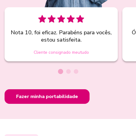
Nota 10, foi eficaz. Parabéns para vocês,
Ó
estou satisfeita.
Cliente consignado meutudo
Fazer minha portabilidade