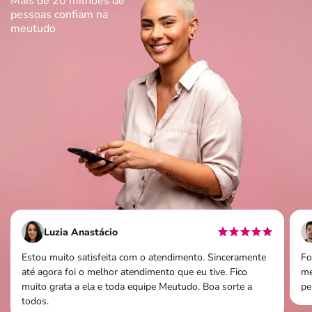
Mais de 20 milhões de
pessoas
confiam na
meutudo
Luzia Anastácio
Estou muito satisfeita com o atendimento. Sinceramente
Fo
até agora foi o melhor atendimento que eu tive. Fico
me
muito grata a ela e toda equipe Meutudo. Boa sorte a
pe
todos.