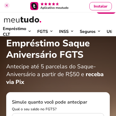
Instalar
Entrar
Início
›
Saque-Aniversário FGTS
Empréstimo
FGTS
INSS
Seguros
Util
CLT
Empréstimo Saque
Aniversário FGTS
Antecipe até 5 parcelas do Saque-
Aniversário a partir de R$50 e
receba
via Pix
Simule quanto você pode antecipar
Qual o seu saldo no FGTS?