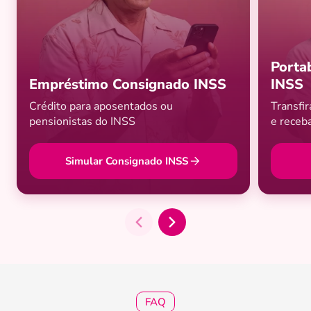
Porta
Empréstimo Consignado INSS
INSS
Crédito para aposentados ou
Transfi
pensionistas do INSS
e receb
Simular Consignado INSS
FAQ