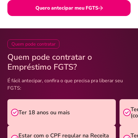
Quero antecipar meu FGTS
Quem pode contratar
Quem pode contratar o
Empréstimo FGTS?
É fácil antecipar, confira o que precisa pra liberar seu
FGTS:
Te
Ter 18 anos ou mais
(c
Estar com o CPF regular na Receita
Te