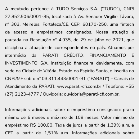
A
meutudo
pertence à TUDO Serviços S.A. (“TUDO”), CNPJ
27.852.506/0001-85, localizada à Av. Senador Virgílio Távora,
nº 303, Meireles, Fortaleza/CE, CEP: 60170-250, uma fintech
de acesso a empréstimos consignados. Nossa atuação é
pautada na Resolução nº 4.935, de 29 de julho de 2021, que
disciplina a atuação de correspondentes no país. Atuamos por
intermédio da PARATI CRÉDITO, FINANCIAMENTO E
INVESTIMENTO S/A, instituição financeira devidamente, com
sede na Cidade de Vitória, Estado do Espírito Santo, e inscrita no
CNPJ/MF sob o nº 03.311.443/0001-91 (“PARATI”) - Canais de
Atendimento da PARATI: www.parati-cfi.com.br / Telefone: +55
(27) 2123-4777 / Ouvidoria: ouvidoria@parati-cfi.com.br.
Informações adicionais sobre o empréstimo consignado: prazo
mínimo de 6 meses e máximo de
108
meses. Valor mínimo de
empréstimo R$ 100,00. Taxa de juros a partir de
1,39
% a.m. e
CET a partir de
1,51
% a.m. Informações adicionais sobre