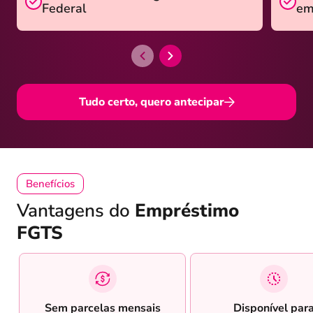
Federal
em
Tudo certo, quero antecipar
Benefícios
Vantagens do
Empréstimo
FGTS
Sem parcelas mensais
Disponível par