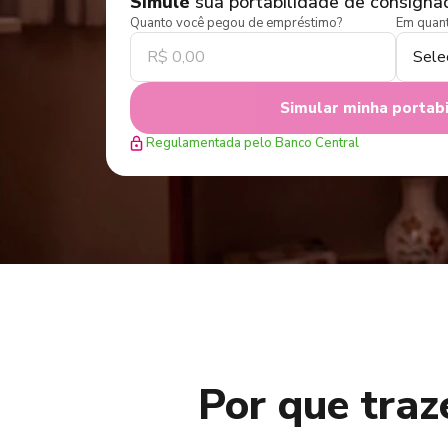
Simule
sua portabilidade de consigna
Quanto você pegou de empréstimo?
Em quant
Simular minha portab
Regulamentada pelo Banco Central
Por que tra