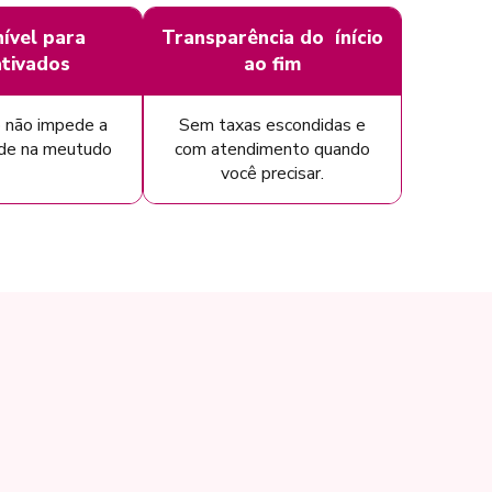
ível para
Transparência do ínício
tivados
ao fim
 não impede a
Sem taxas escondidas e
ade na meutudo
com atendimento quando
você precisar.