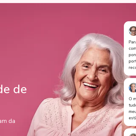
Par
com
pon
por
rec
de de
O m
tud
meu
est
lam da