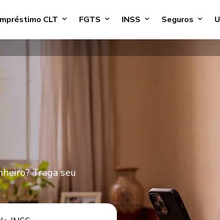
mpréstimo CLT
FGTS
INSS
Seguros
U
heiro? Traga seu