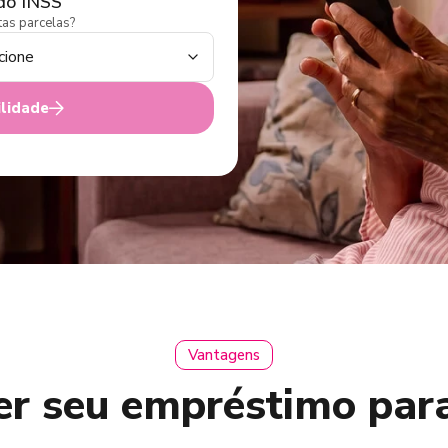
do INSS
as parcelas?
ilidade
Vantagens
zer seu empréstimo par