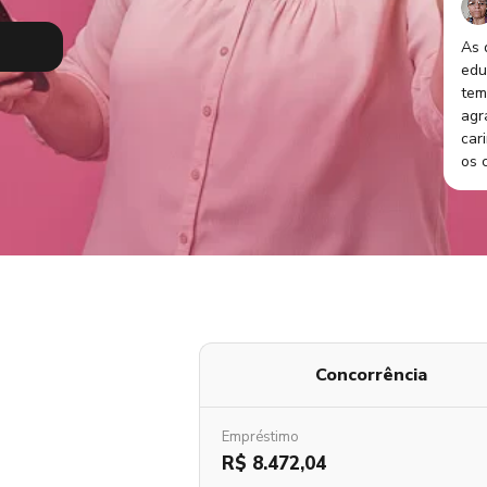
As 
edu
tem
agr
car
os c
Concorrência
Empréstimo
R$ 8.472,04