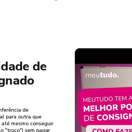
idade de
ignado
nferência de
al para outra que
o até mesmo conseguir
mo "troco") sem pagar