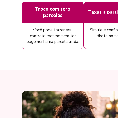
Troco com zero
Taxas a part
parcelas
Você pode trazer seu
Simule e confir
contrato mesmo sem ter
direto no s
pago nenhuma parcela ainda.