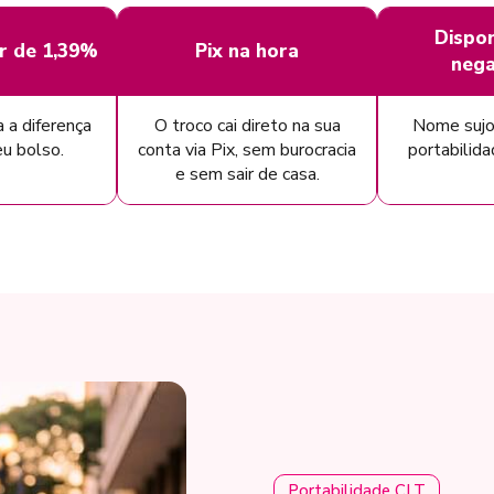
Dispon
ir de 1,39%
Pix na hora
nega
a a diferença
O troco cai direto na sua
Nome sujo
eu bolso.
conta via Pix, sem burocracia
portabilid
e sem sair de casa.
Portabilidade CLT