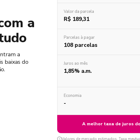
Valor da parcela
 com a
R$ 189,31
tudo
Parcelas à pagar
108 parcelas
ontram a
s baixas do
Juros ao mês
o.
1,85% a.m.
Economia
-
A melhor taxa de juros d
Valores de mercado estimados. Taxa meutudo