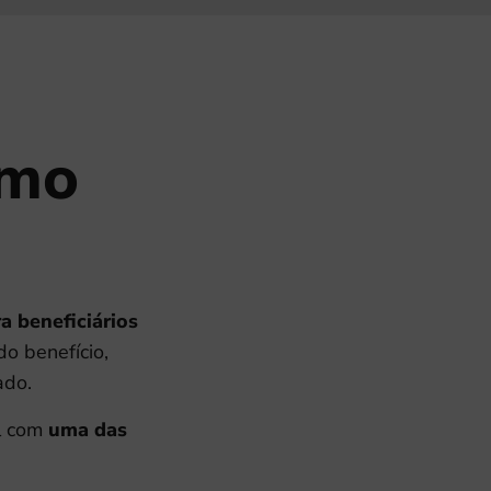
imo
a beneficiários
o benefício,
ado.
il com
uma das