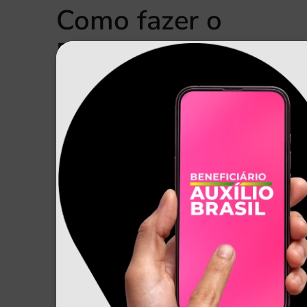
Como fazer o
Empréstimo Auxílio 
Acesse o aplicativo da meutudo e siga o passo a pa
contratar seu Empréstimo Auxílio Brasil.
Não tem o App? Baixe-o nas lojas de aplicativos.
1
.
Na etapa de Cadastro, selecione a
preencha seus dados pessoais para