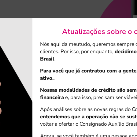
Brasil
Atualizações sobre o 
sso abaixo para simular e
Nós aqui da meutudo, queremos sempre ofe
clientes. Por isso, por enquanto,
decidimo
Brasil
.
Para você que já contratou com a gente
ativo.
.
Nossas modalidades de crédito são semp
 opção
Auxílio Brasil
e
financeira
e, para isso, precisam ser viáve
 criar uma senha.
Após análises sobre as novas regras do Co
entendemos que a operação não se sust
voltar a ofertar o Consignado Auxílio Brasi
Agora, se você também é uma pessoa apos