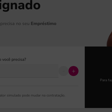
signado
 precisa no seu
Empréstimo
 você precisa?
-
+
Para fa
 valor simulado pode mudar na contratação.