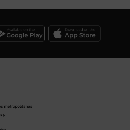
es metropolitanas
836