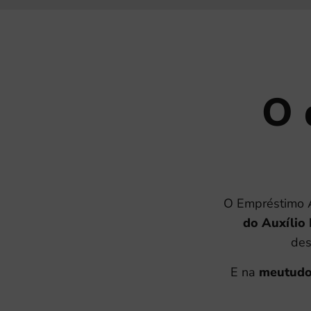
O 
O Empréstimo Au
do Auxílio 
des
E na
meutud