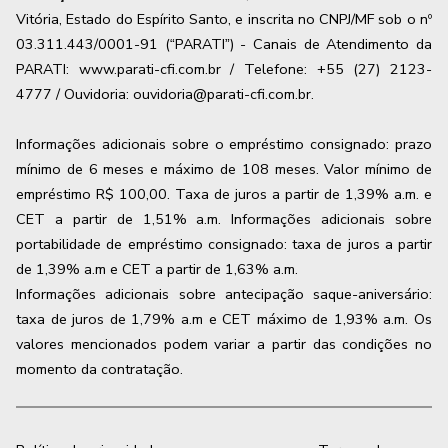
Vitória, Estado do Espírito Santo, e inscrita no CNPJ/MF sob o nº
03.311.443/0001-91 (“PARATI”) - Canais de Atendimento da
PARATI: www.parati-cfi.com.br / Telefone: +55 (27) 2123-
4777 / Ouvidoria: ouvidoria@parati-cfi.com.br.
Informações adicionais sobre o empréstimo consignado: prazo
mínimo de 6 meses e máximo de
108
meses. Valor mínimo de
empréstimo R$ 100,00. Taxa de juros a partir de
1,39
% a.m. e
CET a partir de
1,51
% a.m. Informações adicionais sobre
portabilidade de empréstimo consignado: taxa de juros a partir
de
1,39
% a.m e CET a partir de
1,63
% a.m.
Informações adicionais sobre antecipação saque-aniversário:
taxa de juros de 1,79% a.m e CET máximo de 1,93% a.m. Os
valores mencionados podem variar a partir das condições no
momento da contratação.