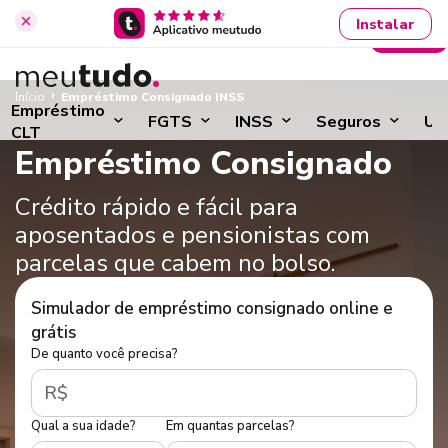
Instalar
Entrar
›
Início
Empréstimo Consignado INSS
Empréstimo
FGTS
INSS
Seguros
Ut
CLT
Empréstimo Consignado
Crédito rápido e fácil para
aposentados e pensionistas com
parcelas que cabem no bolso.
Simulador de empréstimo consignado online e
grátis
De quanto você precisa?
R$
Qual a sua idade?
Em quantas parcelas?