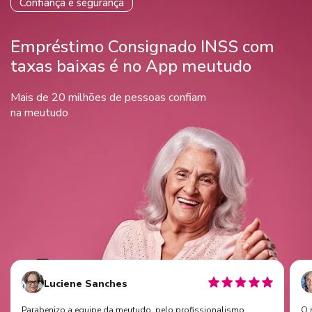
Confiança e segurança
Empréstimo Consignado INSS com
taxas baixas é no App meutudo
Mais de 20 milhões de pessoas confiam
na meutudo
Luciene Sanches
Parabenizo a equipe da meutudo. pelo profissionalismo,
O 