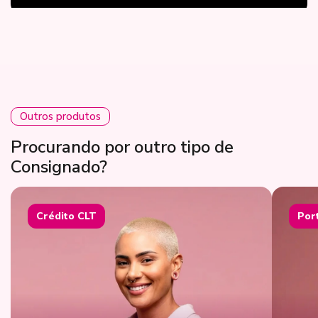
Outros produtos
Procurando por outro tipo de
Consignado?
Crédito CLT
Por