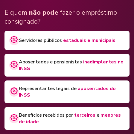
E quem
não pode
fazer o empréstimo
consignado?
Servidores públicos
estaduais e municipais
Aposentados e pensionistas
inadimplentes no
INSS
Representantes legais de
aposentados do
INSS
Benefícios recebidos por
terceiros
e
menores
de idade