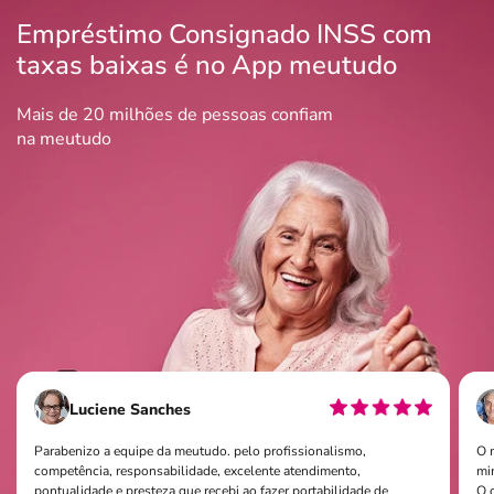
Empréstimo Consignado INSS com
taxas baixas é no App meutudo
Mais de 20 milhões de pessoas confiam
na meutudo
Luciene Sanches
Parabenizo a equipe da meutudo. pelo profissionalismo,
O 
competência, responsabilidade, excelente atendimento,
mi
pontualidade e presteza que recebi ao fazer portabilidade de
O q