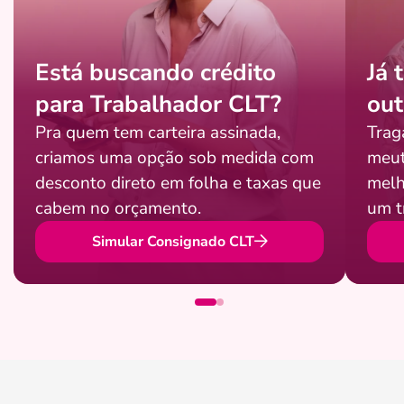
Está buscando crédito
Já 
para Trabalhador CLT?
out
Pra quem tem carteira assinada,
Trag
criamos uma opção sob medida com
meut
desconto direto em folha e taxas que
melh
cabem no orçamento.
um t
Simular Consignado CLT