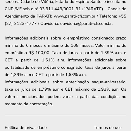
sede na Cidade de Vitória, Estado do Espírito Santo, e inscrita no
CNPJ/MF sob o nº 03.311.443/0001-91 (“PARATI”) - Canais de
Atendimento da PARATI: www.parati-cfi.com.br / Telefone: +55
(27) 2123-4777 / Ouvidoria: ouvidoria@parati-cfi.com.br.
Informações adicionais sobre o empréstimo consignado: prazo
mínimo de 6 meses e máximo de
108
meses. Valor mínimo de
empréstimo R$ 100,00. Taxa de juros a partir de
1,39
% a.m. e
CET a partir de
1,51
% a.m. Informações adicionais sobre
portabilidade de empréstimo consignado: taxa de juros a partir
de
1,39
% a.m e CET a partir de
1,63
% a.m.
Informações adicionais sobre antecipação saque-aniversário:
taxa de juros de 1,79% a.m e CET máximo de 1,93% a.m. Os
valores mencionados podem variar a partir das condições no
momento da contratação.
Política de privacidade
Termos de uso