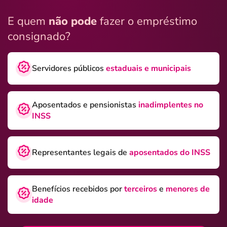
E quem
não pode
fazer o empréstimo
consignado?
Servidores públicos
estaduais e municipais
Aposentados e pensionistas
inadimplentes no
INSS
Representantes legais de
aposentados do INSS
Benefícios recebidos por
terceiros
e
menores de
idade