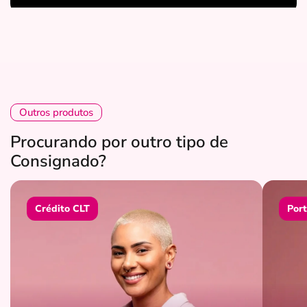
Outros produtos
Procurando por outro tipo de
Consignado?
Crédito CLT
Port