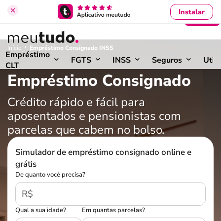
Instalar
Entrar
›
Início
Empréstimo Consignado INSS
Empréstimo
FGTS
INSS
Seguros
Util
CLT
Empréstimo Consignado
Crédito rápido e fácil para
aposentados e pensionistas com
parcelas que cabem no bolso.
Simulador de empréstimo consignado online e
grátis
De quanto você precisa?
R$
Qual a sua idade?
Em quantas parcelas?