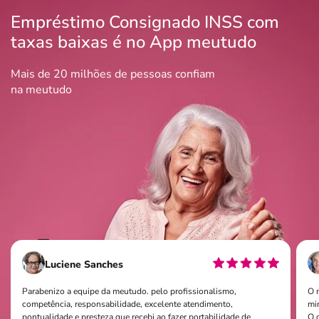
Empréstimo Consignado INSS com
taxas baixas é no App meutudo
Mais de 20 milhões de pessoas confiam
na meutudo
Luciene Sanches
Parabenizo a equipe da meutudo. pelo profissionalismo,
O 
competência, responsabilidade, excelente atendimento,
mi
pontualidade e presteza que recebi ao fazer portabilidade de
O q