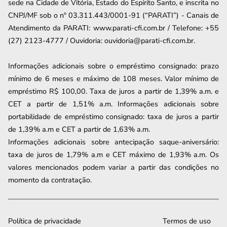
sede na Cidade de Vitória, Estado do Espírito Santo, e inscrita no
CNPJ/MF sob o nº 03.311.443/0001-91 (“PARATI”) - Canais de
Atendimento da PARATI: www.parati-cfi.com.br / Telefone: +55
(27) 2123-4777 / Ouvidoria: ouvidoria@parati-cfi.com.br.
Informações adicionais sobre o empréstimo consignado: prazo
mínimo de 6 meses e máximo de
108
meses. Valor mínimo de
empréstimo R$ 100,00. Taxa de juros a partir de
1,39
% a.m. e
CET a partir de
1,51
% a.m. Informações adicionais sobre
portabilidade de empréstimo consignado: taxa de juros a partir
de
1,39
% a.m e CET a partir de
1,63
% a.m.
Informações adicionais sobre antecipação saque-aniversário:
taxa de juros de 1,79% a.m e CET máximo de 1,93% a.m. Os
valores mencionados podem variar a partir das condições no
momento da contratação.
Política de privacidade
Termos de uso