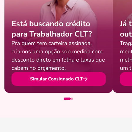
Está buscando crédito
Já 
para Trabalhador CLT?
out
Pra quem tem carteira assinada,
Trag
criamos uma opção sob medida com
meut
desconto direto em folha e taxas que
melh
cabem no orçamento.
um t
Simular Consignado CLT