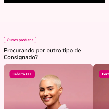
Outros produtos
Procurando por outro tipo de
Consignado?
Crédito CLT
Port