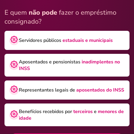
E quem
não pode
fazer o empréstimo
consignado?
Servidores públicos
estaduais e municipais
Aposentados e pensionistas
inadimplentes no
INSS
Representantes legais de
aposentados do INSS
Benefícios recebidos por
terceiros
e
menores de
idade