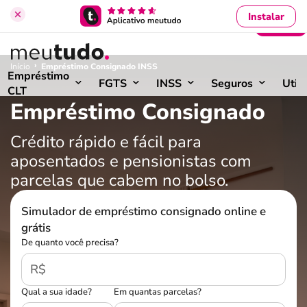
Instalar
Entrar
›
Início
Empréstimo Consignado INSS
Empréstimo
FGTS
INSS
Seguros
Util
CLT
Empréstimo Consignado
Crédito rápido e fácil para
aposentados e pensionistas com
parcelas que cabem no bolso.
Simulador de empréstimo consignado online e
grátis
De quanto você precisa?
R$
Qual a sua idade?
Em quantas parcelas?