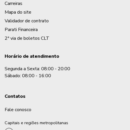
Posso fazer Portabilidade com mais de um Emprést
Carreiras
Mapa do site
Quais documentos são aceitos na contratação?
Validador de contrato
Parati Financeira
Quanto tempo demora para o troco cair na conta?
2ª via de boletos CLT
Horário de atendimento
Segunda a Sexta: 08:00 - 20:00
Sábado: 08:00 - 16:00
Contatos
Fale conosco
Capitais e regiões metropolitanas