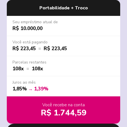
Portabilidade + Troco
Seu empréstimo atual de
R$ 10.000,00
Você está pagando
R$ 223,45
=
R$ 223,45
Parcelas restantes
108x
=
108x
Juros ao mês
1,85%
→
1,39%
Você recebe na conta
R$ 1.744,59