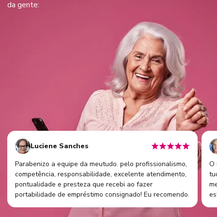
da gente:
Luciene Sanches
Parabenizo a equipe da meutudo. pelo profissionalismo,
O 
competência, responsabilidade, excelente atendimento,
tu
pontualidade e presteza que recebi ao fazer
me
portabilidade de empréstimo consignado! Eu recomendo.
es