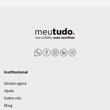
Como fica a Portabilidade com Refinanciamento (Por
O que é Portabilidade de Consignado com troco?
Como saber se a Portabilidade vale a pena?
É possível cancelar a Portabilidade?
Quantas parcelas preciso ter pago para fazer Portab
Portabilidade de Consignado com margem negativa, 
Institucional
Simule agora
É preciso ter margem consignável disponível para fa
Ajuda
Aposentado negativado pode fazer Portabilidade?
Sobre nós
Blog