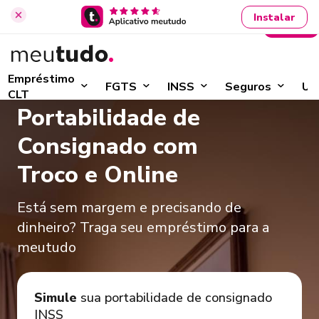
Instalar
Entrar
Início
›
Portabilidade de Consignado
Empréstimo
FGTS
INSS
Seguros
Ut
CLT
Portabilidade de
Consignado com
Troco e Online
Está sem margem e precisando de
dinheiro? Traga seu empréstimo para a
meutudo
Simule
sua portabilidade de consignado
INSS