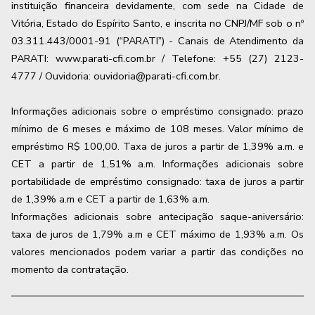
instituição financeira devidamente, com sede na Cidade de
Vitória, Estado do Espírito Santo, e inscrita no CNPJ/MF sob o nº
03.311.443/0001-91 (“PARATI”) - Canais de Atendimento da
PARATI: www.parati-cfi.com.br / Telefone: +55 (27) 2123-
4777 / Ouvidoria: ouvidoria@parati-cfi.com.br.
Informações adicionais sobre o empréstimo consignado: prazo
mínimo de 6 meses e máximo de
108
meses. Valor mínimo de
empréstimo R$ 100,00. Taxa de juros a partir de
1,39
% a.m. e
CET a partir de
1,51
% a.m. Informações adicionais sobre
portabilidade de empréstimo consignado: taxa de juros a partir
de
1,39
% a.m e CET a partir de
1,63
% a.m.
Informações adicionais sobre antecipação saque-aniversário:
taxa de juros de 1,79% a.m e CET máximo de 1,93% a.m. Os
valores mencionados podem variar a partir das condições no
momento da contratação.