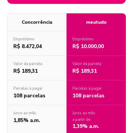
Concorrência
meutudo
Empréstimo
Empréstimo
R$ 8.472,04
R$ 10.000,00
Valor da parcela
Valor da parcela
R$ 189,31
R$ 189,31
Parcelas à pagar
Parcelas à pagar
108 parcelas
108 parcelas
Juros ao mês
Juros ao mês
1,85% a.m.
a partir de
1,39% a.m.