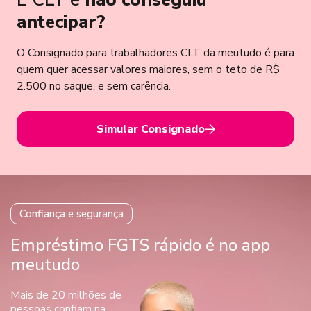
antecipar?
O Consignado para trabalhadores CLT da meutudo é para
quem quer acessar valores maiores, sem o teto de R$
2.500 no saque, e sem carência.
Simular Consignado
Confiança e segurança
Empréstimo FGTS rápido é no app
meutudo
Mais de 20 milhões de
pessoas
confiam na