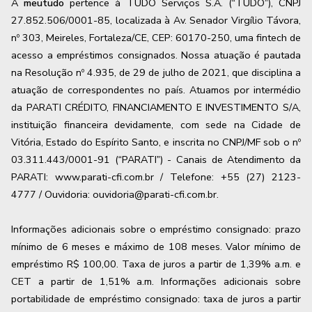
A
meutudo
pertence à TUDO Serviços S.A. (“TUDO”), CNPJ
27.852.506/0001-85, localizada à Av. Senador Virgílio Távora,
nº 303, Meireles, Fortaleza/CE, CEP: 60170-250, uma fintech de
acesso a empréstimos consignados. Nossa atuação é pautada
na Resolução nº 4.935, de 29 de julho de 2021, que disciplina a
atuação de correspondentes no país. Atuamos por intermédio
da PARATI CRÉDITO, FINANCIAMENTO E INVESTIMENTO S/A,
instituição financeira devidamente, com sede na Cidade de
Vitória, Estado do Espírito Santo, e inscrita no CNPJ/MF sob o nº
03.311.443/0001-91 (“PARATI”) - Canais de Atendimento da
PARATI: www.parati-cfi.com.br / Telefone: +55 (27) 2123-
4777 / Ouvidoria: ouvidoria@parati-cfi.com.br.
Informações adicionais sobre o empréstimo consignado: prazo
mínimo de 6 meses e máximo de
108
meses. Valor mínimo de
empréstimo R$ 100,00. Taxa de juros a partir de
1,39
% a.m. e
CET a partir de
1,51
% a.m. Informações adicionais sobre
portabilidade de empréstimo consignado: taxa de juros a partir