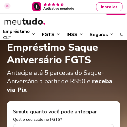
Instalar
Entrar
Início
›
Saque-Aniversário FGTS
Empréstimo
FGTS
INSS
Seguros
Ut
CLT
Empréstimo Saque
Aniversário FGTS
Antecipe até 5 parcelas do Saque-
Aniversário a partir de R$50 e
receba
via Pix
Simule quanto você pode antecipar
Qual o seu saldo no FGTS?