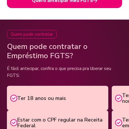
Quero antecipar meu FGTS
Quem pode contratar
Quem pode contratar o
Empréstimo FGTS?
É fácil antecipar, confira o que precisa pra liberar seu
FGTS:
Te
Ter 18 anos ou mais
no
Estar com o CPF regular na Receita
Te
Federal
em