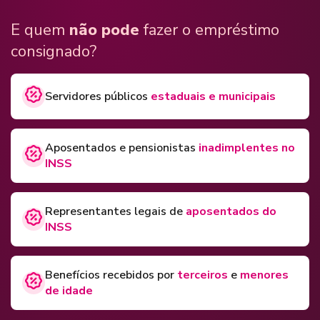
E quem
não pode
fazer o empréstimo
consignado?
Servidores públicos
estaduais e municipais
Aposentados e pensionistas
inadimplentes no
INSS
Representantes legais de
aposentados do
INSS
Benefícios recebidos por
terceiros
e
menores
de idade