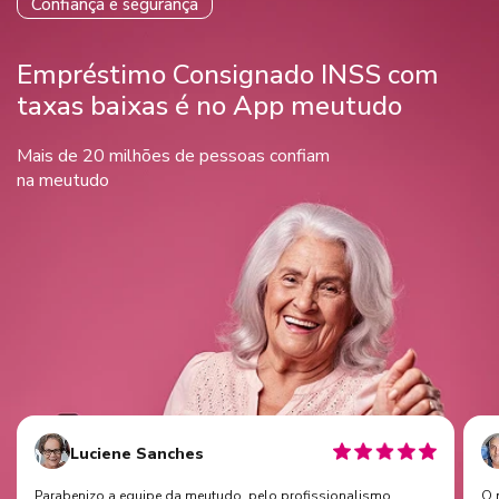
Confiança e segurança
Empréstimo Consignado INSS com
taxas baixas é no App meutudo
Mais de 20 milhões de pessoas confiam
na meutudo
Luciene Sanches
Parabenizo a equipe da meutudo. pelo profissionalismo,
O 