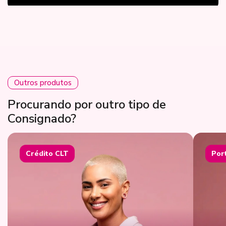
Outros produtos
Procurando por outro tipo de
Consignado?
Crédito CLT
Por