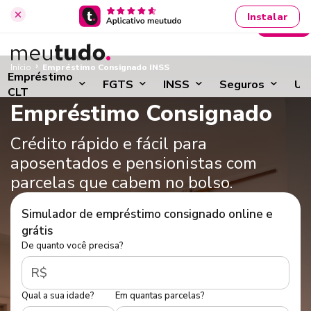
Instalar
Entrar
›
Início
Empréstimo Consignado INSS
Empréstimo
FGTS
INSS
Seguros
Ut
CLT
Empréstimo Consignado
Crédito rápido e fácil para
aposentados e pensionistas com
parcelas que cabem no bolso.
Simulador de empréstimo consignado online e
grátis
De quanto você precisa?
R$
Qual a sua idade?
Em quantas parcelas?