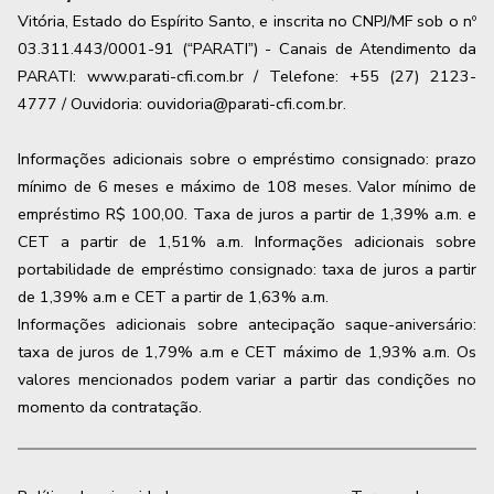
Vitória, Estado do Espírito Santo, e inscrita no CNPJ/MF sob o nº
03.311.443/0001-91 (“PARATI”) - Canais de Atendimento da
PARATI: www.parati-cfi.com.br / Telefone: +55 (27) 2123-
4777 / Ouvidoria: ouvidoria@parati-cfi.com.br.
Informações adicionais sobre o empréstimo consignado: prazo
mínimo de 6 meses e máximo de
108
meses. Valor mínimo de
empréstimo R$ 100,00. Taxa de juros a partir de
1,39
% a.m. e
CET a partir de
1,51
% a.m. Informações adicionais sobre
portabilidade de empréstimo consignado: taxa de juros a partir
de
1,39
% a.m e CET a partir de
1,63
% a.m.
Informações adicionais sobre antecipação saque-aniversário:
taxa de juros de 1,79% a.m e CET máximo de 1,93% a.m. Os
valores mencionados podem variar a partir das condições no
momento da contratação.