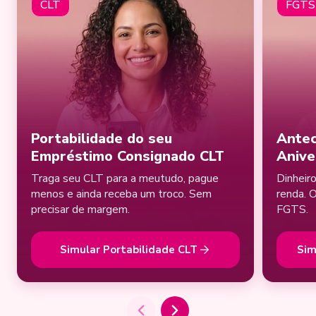
CLT
FGTS
Portabilidade do seu
Antec
Empréstimo Consignado CLT
Anive
Traga seu CLT para a meutudo, pague
Dinheir
menos e ainda receba um troco. Sem
renda. 
precisar de margem.
FGTS.
Simular Portabilidade CLT
Sim