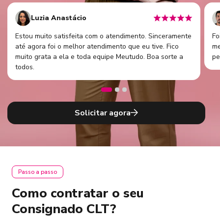
Luzia Anastácio
Estou muito satisfeita com o atendimento. Sinceramente
Fo
até agora foi o melhor atendimento que eu tive. Fico
me
muito grata a ela e toda equipe Meutudo. Boa sorte a
pe
todos.
Solicitar agora
Passo a passo
Como contratar o seu
Consignado CLT?