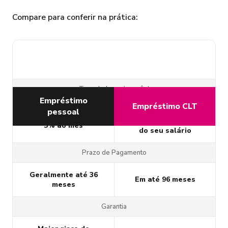
Compare para conferir na prática:
Taxa de Juros (ao mês)
Empréstimo
Empréstimo CLT
pessoal
Muito mais baixas por
Podem chegar a mais de
ser descontado direto
5% ao mês
do seu salário
Prazo de Pagamento
Geralmente até 36
Em até 96 meses
meses
Garantia