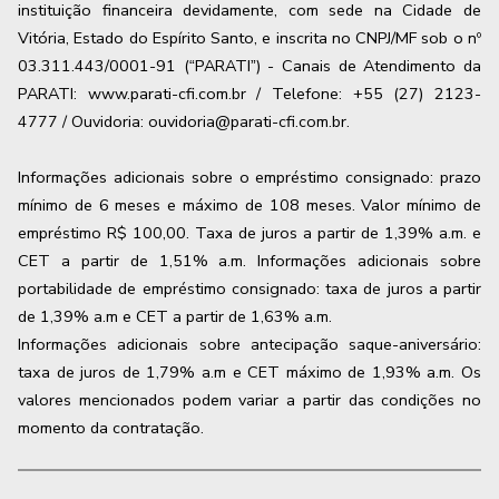
instituição financeira devidamente, com sede na Cidade de
Vitória, Estado do Espírito Santo, e inscrita no CNPJ/MF sob o nº
03.311.443/0001-91 (“PARATI”) - Canais de Atendimento da
PARATI: www.parati-cfi.com.br / Telefone: +55 (27) 2123-
4777 / Ouvidoria: ouvidoria@parati-cfi.com.br.
Informações adicionais sobre o empréstimo consignado: prazo
mínimo de 6 meses e máximo de
108
meses. Valor mínimo de
empréstimo R$ 100,00. Taxa de juros a partir de
1,39
% a.m. e
CET a partir de
1,51
% a.m. Informações adicionais sobre
portabilidade de empréstimo consignado: taxa de juros a partir
de
1,39
% a.m e CET a partir de
1,63
% a.m.
Informações adicionais sobre antecipação saque-aniversário:
taxa de juros de 1,79% a.m e CET máximo de 1,93% a.m. Os
valores mencionados podem variar a partir das condições no
momento da contratação.