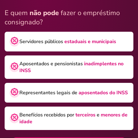
E quem
não pode
fazer o empréstimo
consignado?
Servidores públicos
estaduais e municipais
Aposentados e pensionistas
inadimplentes no
INSS
Representantes legais de
aposentados do INSS
Benefícios recebidos por
terceiros
e
menores de
idade