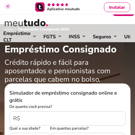
Instalar
Entrar
›
Início
Empréstimo Consignado INSS
Empréstimo
FGTS
INSS
Seguros
Util
CLT
Empréstimo Consignado
Crédito rápido e fácil para
aposentados e pensionistas com
parcelas que cabem no bolso.
Simulador de empréstimo consignado online e
grátis
De quanto você precisa?
R$
Qual a sua idade?
Em quantas parcelas?