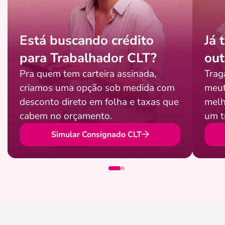
Está buscando crédito
Já 
para Trabalhador CLT?
out
Pra quem tem carteira assinada,
Trag
criamos uma opção sob medida com
meut
desconto direto em folha e taxas que
melh
cabem no orçamento.
um t
Simular Consignado CLT