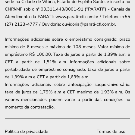
sede na Cidade de Vitória, Estado do Espírito Santo, e inscrita no
CNPJ/MF sob o nº 03.311.443/0001-91 (“PARATI”) - Canais de
Atendimento da PARATI: www.parati-cfi.com.br / Telefone: +55
(27) 2123-4777 / Ouvidoria: ouvidoria@parati-cfi.com.br.
Informações adicionais sobre o empréstimo consignado: prazo
mínimo de 6 meses e máximo de
108
meses. Valor mínimo de
empréstimo R$ 100,00. Taxa de juros a partir de
1,39
% a.m. e
CET a partir de
1,51
% a.m. Informações adicionais sobre
portabilidade de empréstimo consignado: taxa de juros a partir
de
1,39
% a.m e CET a partir de
1,63
% a.m.
Informações adicionais sobre antecipação saque-aniversário:
taxa de juros de 1,79% a.m e CET máximo de 1,93% a.m. Os
valores mencionados podem variar a partir das condições no
momento da contratação.
Política de privacidade
Termos de uso