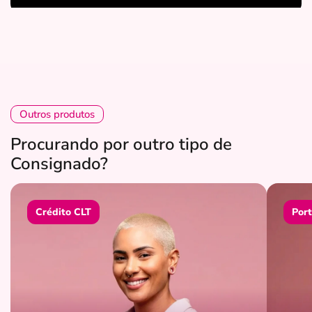
Outros produtos
Procurando por outro tipo de
Consignado?
Crédito CLT
Port