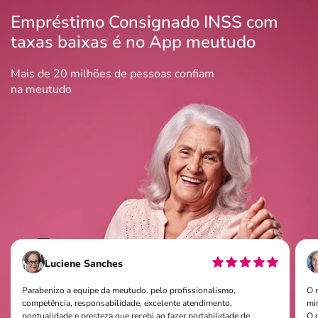
Empréstimo Consignado INSS com
taxas baixas é no App meutudo
Mais de 20 milhões de pessoas confiam
na meutudo
Luciene Sanches
Parabenizo a equipe da meutudo. pelo profissionalismo,
O 
competência, responsabilidade, excelente atendimento,
mi
pontualidade e presteza que recebi ao fazer portabilidade de
O q