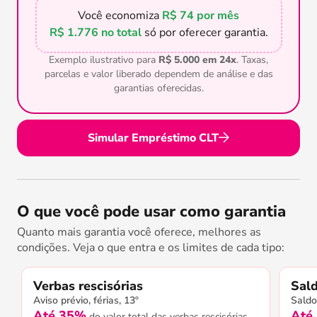
Você economiza
R$ 74 por mês
R$ 1.776 no total
só por oferecer garantia.
Exemplo ilustrativo para
R$ 5.000 em 24x
. Taxas,
parcelas e valor liberado dependem de análise e das
garantias oferecidas.
Simular Empréstimo CLT
O que você pode usar como garantia
Quanto mais garantia você oferece, melhores as
condições. Veja o que entra e os limites de cada tipo:
Verbas rescisórias
Sal
Aviso prévio, férias, 13º
Saldo
Até 35%
Até
do valor total das verbas rescisórias