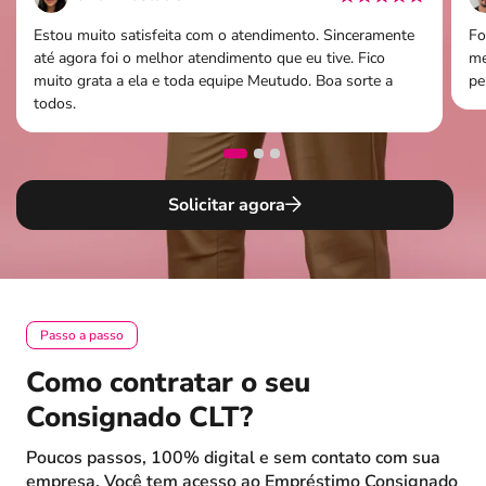
Estou muito satisfeita com o atendimento. Sinceramente
Fo
até agora foi o melhor atendimento que eu tive. Fico
me
muito grata a ela e toda equipe Meutudo. Boa sorte a
pe
todos.
Solicitar agora
Passo a passo
Como contratar o seu
Consignado CLT?
Poucos passos, 100% digital e sem contato com sua
empresa. Você tem acesso ao Empréstimo Consignado