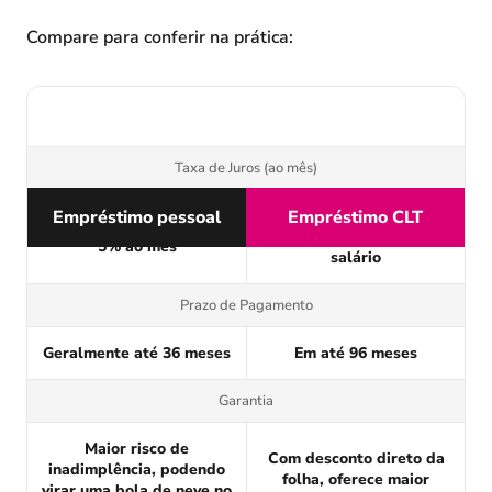
Compare para conferir na prática:
Taxa de Juros (ao mês)
Empréstimo pessoal
Muito mais baixas por ser
Empréstimo CLT
Podem chegar a mais de
descontado direto do seu
5% ao mês
salário
Prazo de Pagamento
Geralmente até 36 meses
Em até 96 meses
Garantia
Maior risco de
Com desconto direto da
inadimplência, podendo
folha, oferece maior
virar uma bola de neve no