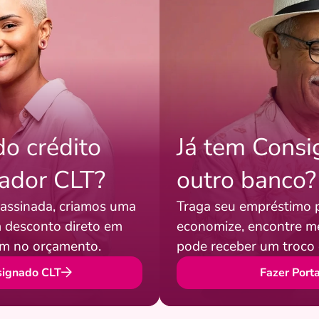
o crédito
Já tem Cons
hador CLT?
outro banco?
 assinada, criamos uma
Traga seu empréstimo 
 desconto direto em
economize, encontre me
em no orçamento.
pode receber um troco 
signado CLT
Fazer Port