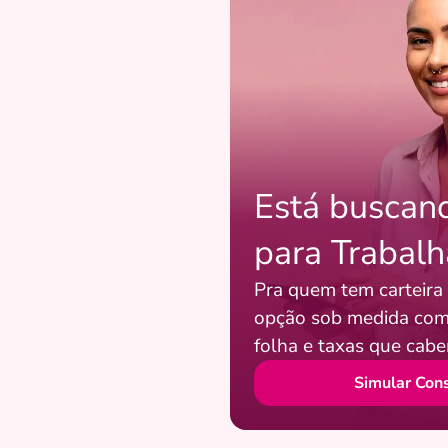
Está buscand
para Trabal
Pra quem tem carteira
opção sob medida com
folha e taxas que cab
Simular Con