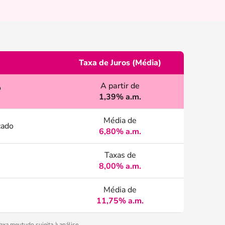
Taxa de Juros (Média)
A partir de
o
1,39% a.m.
Média de
cado
6,80% a.m.
Taxas de
8,00% a.m.
Média de
11,75% a.m.
xa meutudo sujeita à análise.