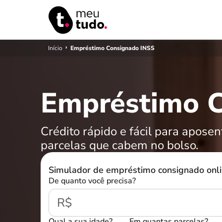
›
Início
Empréstimo Consignado INSS
Empréstimo 
Crédito rápido e fácil para apose
parcelas que cabem no bolso.
Simulador de empréstimo consignado onlin
De quanto você precisa?
R$
Qual a sua idade?
Em quantas parcelas?