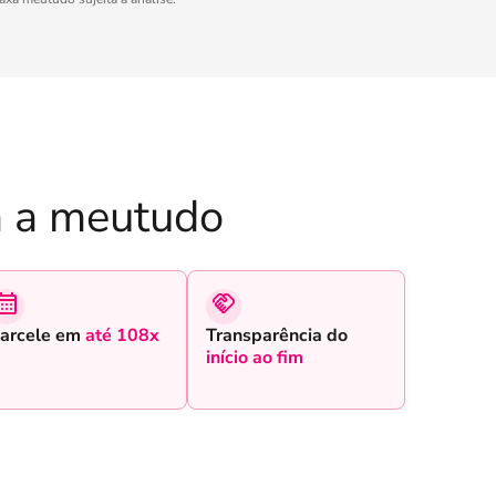
 a meutudo
arcele em
até 108x
Transparência do
início ao fim