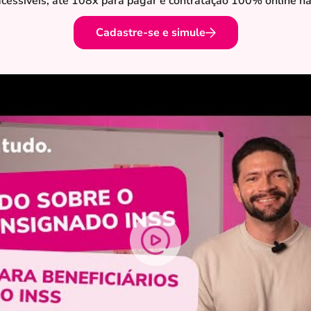
essíveis, até 108x para pagar e contratação 100% online na
Cadastre-se e simule