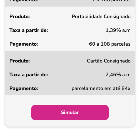
a
partir
Portabilidade Consignado
de
1,39% a.m
Pagamento
60 a 108 parcelas
Cartão Consignado
2,46% a.m
parcelamento em até 84x
Simular