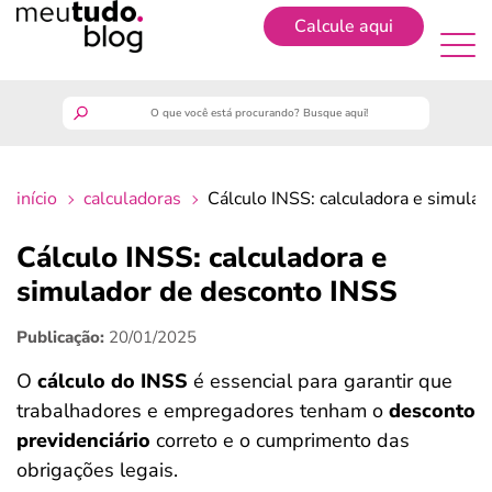
Calcule aqui
Cadastrar
meutudo
início
calculadoras
Cálculo INSS: calculadora e simula
guia do trabalhador
Cálculo INSS: calculadora e
finanças
simulador de desconto INSS
Publicação:
20/01/2025
benefícios
O
cálculo do INSS
é essencial para garantir que
crédito fácil
trabalhadores e empregadores tenham o
desconto
previdenciário
correto e o cumprimento das
últimas notícias
obrigações legais.