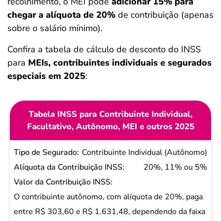
recolhimento, o MEI pode
adicionar 15% para
chegar a alíquota de 20%
de contribuição (apenas
sobre o salário mínimo).
Confira a tabela de cálculo de desconto do INSS
para
MEIs, contribuintes individuais e segurados
especiais em 2025
:
Tabela INSS para Contribuinte Individual,
Facultativo, Autônomo, MEI e outros 2025
Tipo de
Contribuinte Individual (Autônomo)
Segurado
20%, 11% ou 5%
Alíquota da
Contribuição
O contribuinte autônomo, com alíquota de 20%, paga
INSS
entre R$ 303,60 e R$ 1.631,48, dependendo da faixa