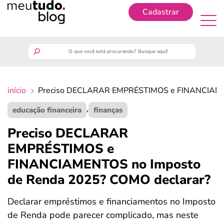
Cadastrar
Cadastrar
meutudo
início
Preciso DECLARAR EMPRÉSTIMOS e FINANCIAMEN
guia do trabalhador
,
educação financeira
finanças
finanças
Preciso DECLARAR
EMPRÉSTIMOS e
benefícios
FINANCIAMENTOS no Imposto
de Renda 2025? COMO declarar?
crédito fácil
Declarar empréstimos e financiamentos no Imposto
últimas notícias
de Renda pode parecer complicado, mas neste