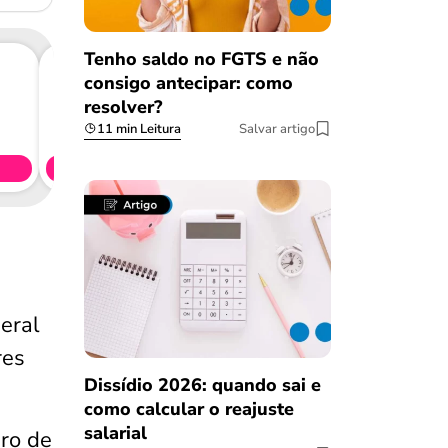
Tenho saldo no FGTS e não
consigo antecipar: como
resolver?
Consig
11 min Leitura
Salvar artigo
CL
Simule 
eral
res
Dissídio 2026: quando sai e
como calcular o reajuste
salarial
ro de