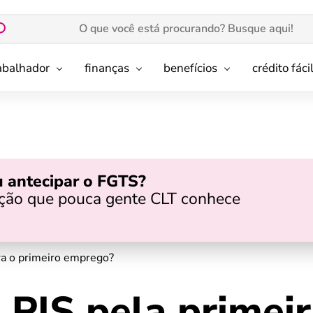
rabalhador
finanças
benefícios
crédito fáci
 antecipar o FGTS?
pção que pouca gente CLT conhece
ara o primeiro emprego?
 PIS pela primeir