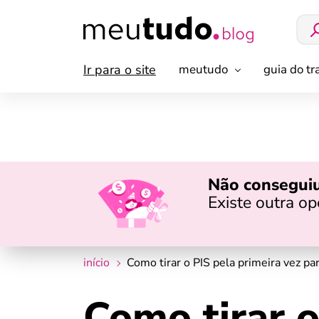
Ir para o site
meutudo
guia do t
Não conseguiu
Existe outra o
início
Como tirar o PIS pela primeira vez p
Como tirar o