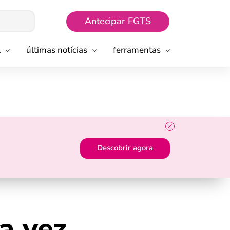
Antecipar FGTS
l
últimas notícias
ferramentas
Descobrir agora
a vez