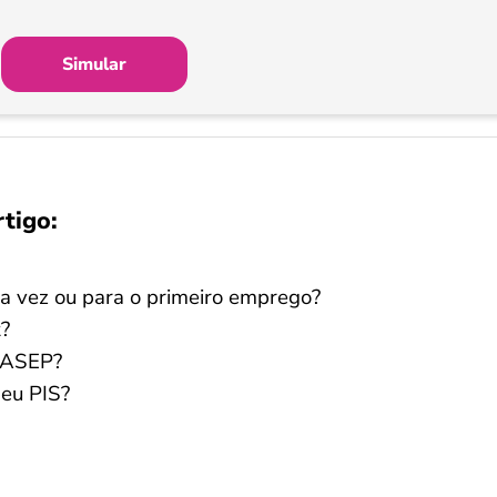
Simular
rtigo:
ra vez ou para o primeiro emprego?
t?
/PASEP?
meu PIS?