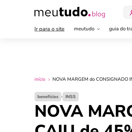
Ir para o site
meutudo
guia do t
início
NOVA MARGEM do CONSIGNADO INSS 
,
benefícios
INSS
NOVA MARG
CAIU de 45%