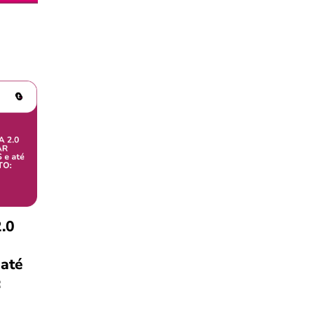
.0
 até
: