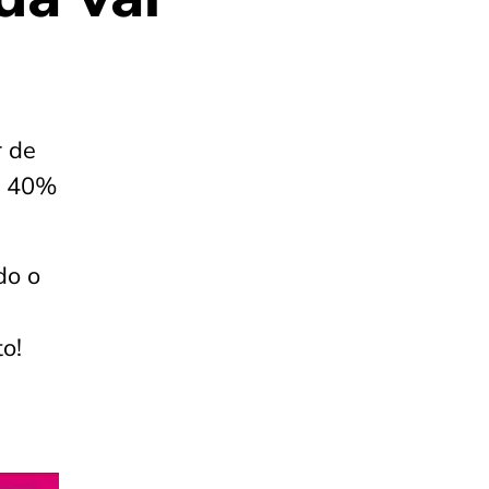
r de
e 40%
do o
o!