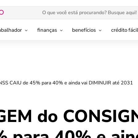
rabalhador
finanças
benefícios
crédito fáci
CAIU de 45% para 40% e ainda vai DIMINUIR até 2031
EM do CONSIG
 para 40% e ain