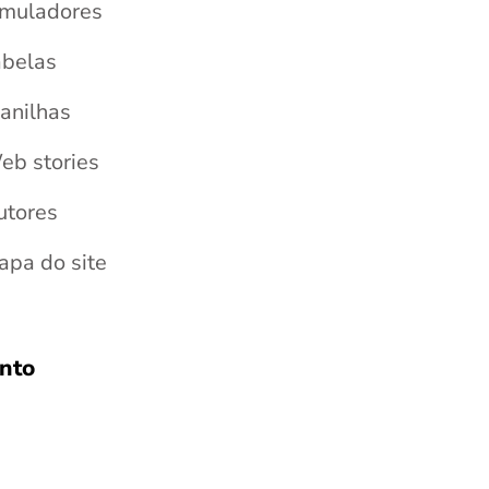
imuladores
abelas
anilhas
eb stories
utores
apa do site
nto