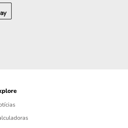
xplore
tícias
alculadoras