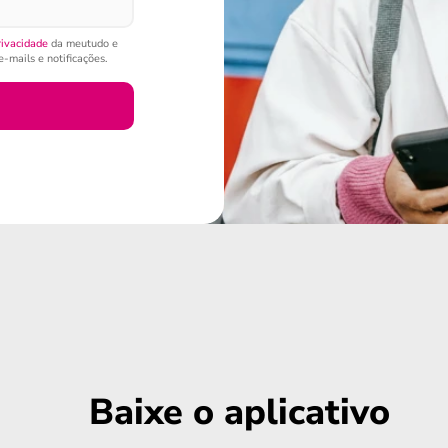
rivacidade
da meutudo e
-mails e notificações.
Baixe o aplicativo