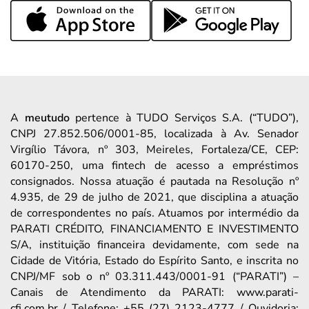
A
meutudo
pertence à TUDO Serviços S.A. (“TUDO”),
CNPJ 27.852.506/0001-85, localizada à Av. Senador
Virgílio Távora, nº 303, Meireles, Fortaleza/CE, CEP:
60170-250, uma fintech de acesso a empréstimos
consignados. Nossa atuação é pautada na Resolução nº
4.935, de 29 de julho de 2021, que disciplina a atuação
de correspondentes no país. Atuamos por intermédio da
PARATI CRÉDITO, FINANCIAMENTO E INVESTIMENTO
S/A, instituição financeira devidamente, com sede na
Cidade de Vitória, Estado do Espírito Santo, e inscrita no
CNPJ/MF sob o nº 03.311.443/0001-91 (“PARATI”) –
Canais de Atendimento da PARATI: www.parati-
cfi.com.br / Telefone: +55 (27) 2123-4777 / Ouvidoria: