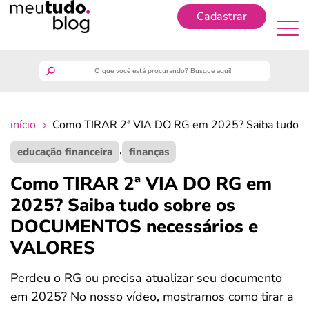
Cadastrar
Cadastrar
meutudo
início
Como TIRAR 2ª VIA DO RG em 2025? Saiba tudo 
guia do trabalhador
,
educação financeira
finanças
finanças
Como TIRAR 2ª VIA DO RG em
2025? Saiba tudo sobre os
benefícios
DOCUMENTOS necessários e
VALORES
crédito fácil
Perdeu o RG ou precisa atualizar seu documento
últimas notícias
em 2025? No nosso vídeo, mostramos como tirar a