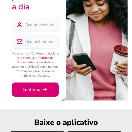
a dia
Ao clicar em 'Continuar', declaro
que conheço a
Política de
Privacidade
da meutudo e
autorizo a utilização das minhas
informações para receber e-
mails e notificações.
Continuar
Baixe o aplicativo