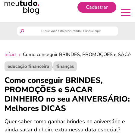
Cadastrar
Cadastrar
meutudo
início
Como conseguir BRINDES, PROMOÇÕES e SACAR 
guia do trabalhador
,
educação financeira
finanças
finanças
Como conseguir BRINDES,
PROMOÇÕES e SACAR
benefícios
DINHEIRO no seu ANIVERSÁRIO:
Melhores DICAS
crédito fácil
Quer saber como ganhar brindes no aniversário e
últimas notícias
ainda sacar dinheiro extra nessa data especial?