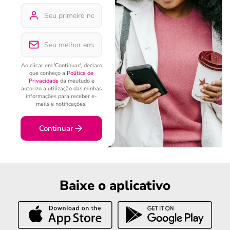
Ao clicar em 'Continuar', declaro
que conheço a
Política de
Privacidade
da meutudo e
autorizo a utilização das minhas
informações para receber e-
mails e notificações.
Continuar
Baixe o aplicativo