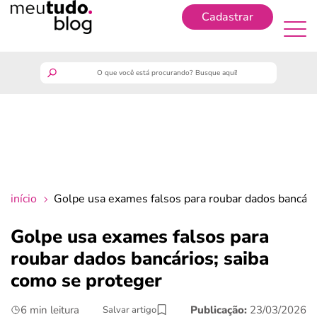
Cadastrar
Cadastrar
meutudo
guia do trabalhador
finanças
início
Golpe usa exames falsos para roubar dados bancári
benefícios
Golpe usa exames falsos para
roubar dados bancários; saiba
crédito fácil
como se proteger
últimas notícias
6 min leitura
Publicação:
23/03/2026
Salvar artigo