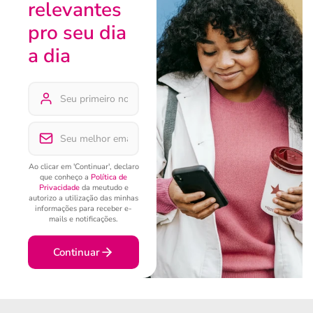
relevantes
pro seu dia
a dia
Ao clicar em 'Continuar', declaro
que conheço a
Política de
Privacidade
da meutudo e
autorizo a utilização das minhas
informações para receber e-
mails e notificações.
Continuar