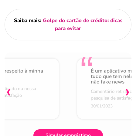
Saiba mais:
Golpe do cartão de crédito: dicas
para evitar
o respeito à minha
É um aplicativo mu
de
tudo que tem nele 
não fake news
‹
›
retirado da nossa
Comentário retirado 
 satisfação
pesquisa de satisfaçã
30/01/2023
Simular empréstimo