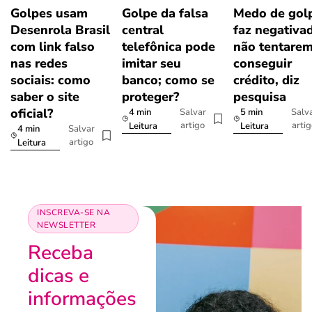
Golpes usam
Golpe da falsa
Medo de gol
Desenrola Brasil
central
faz negativa
com link falso
telefônica pode
não tentare
nas redes
imitar seu
conseguir
sociais: como
banco; como se
crédito, diz
saber o site
proteger?
pesquisa
oficial?
4 min
5 min
Salvar
Salv
artigo
arti
Leitura
Leitura
4 min
Salvar
artigo
Leitura
INSCREVA-SE NA
NEWSLETTER
Receba
dicas e
informações