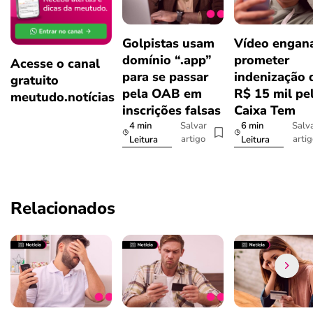
Golpistas usam
Vídeo engan
domínio “.app”
prometer
Acesse o canal
para se passar
indenização 
gratuito
pela OAB em
R$ 15 mil pe
meutudo.notícias
inscrições falsas
Caixa Tem
4 min
6 min
Salvar
Salv
artigo
arti
Leitura
Leitura
Relacionados