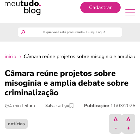
Cadastrar
Cadastrar
meutudo
início
Câmara reúne projetos sobre misoginia e amplia de
guia do trabalhador
Câmara reúne projetos sobre
finanças
misoginia e amplia debate sobre
criminalização
benefícios
4 min leitura
Publicação:
11/03/2026
Salvar artigo
crédito fácil
A
A
notícias
-
+
últimas notícias