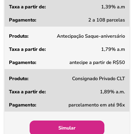
1,39% a.m
Taxa
2 a 108 parcelas
a
partir
Antecipação Saque-aniversário
de
1,79% a.m
Pagamento
antecipe a partir de R$50
Consignado Privado CLT
1,89% a.m.
parcelamento em até 96x
Simular