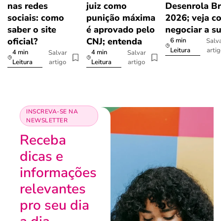
nas redes
juiz como
Desenrola Br
sociais: como
punição máxima
2026; veja c
saber o site
é aprovado pelo
negociar a s
oficial?
CNJ; entenda
6 min
Salv
arti
Leitura
4 min
4 min
Salvar
Salvar
artigo
artigo
Leitura
Leitura
INSCREVA-SE NA
NEWSLETTER
Receba
dicas e
informações
relevantes
pro seu dia