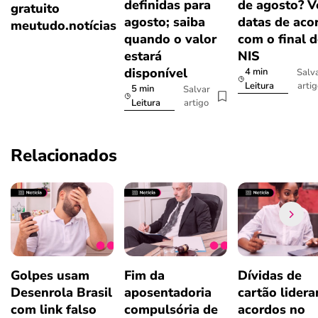
definidas para
de agosto? V
gratuito
agosto; saiba
datas de aco
meutudo.notícias
quando o valor
com o final 
estará
NIS
disponível
4 min
Salv
arti
Leitura
5 min
Salvar
artigo
Leitura
Relacionados
Golpes usam
Fim da
Dívidas de
Desenrola Brasil
aposentadoria
cartão lider
com link falso
compulsória de
acordos no