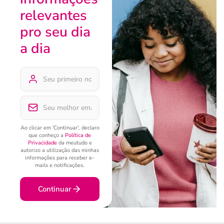
relevantes
pro seu dia
a dia
Ao clicar em 'Continuar', declaro
que conheço a
Política de
Privacidade
da meutudo e
autorizo a utilização das minhas
informações para receber e-
mails e notificações.
Continuar