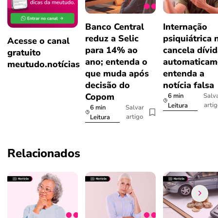
Banco Central
Internação
reduz a Selic
psiquiátrica 
Acesse o canal
para 14% ao
cancela dívi
gratuito
ano; entenda o
automaticam
meutudo.notícias
que muda após
entenda a
decisão do
notícia falsa
Copom
6 min
Salv
arti
Leitura
6 min
Salvar
artigo
Leitura
Relacionados