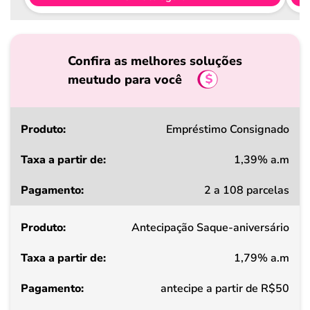
Confira as melhores soluções
meutudo para você
Produto
Empréstimo Consignado
1,39% a.m
Taxa
2 a 108 parcelas
a
partir
Antecipação Saque-aniversário
de
1,79% a.m
Pagamento
antecipe a partir de R$50