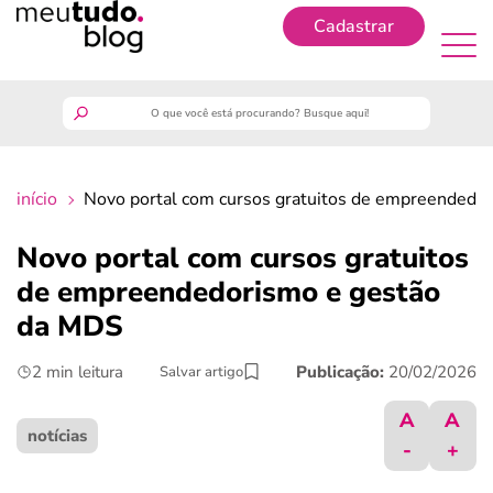
Cadastrar
Cadastrar
meutudo
início
Novo portal com cursos gratuitos de empreendedo
guia do trabalhador
Novo portal com cursos gratuitos
finanças
de empreendedorismo e gestão
da MDS
benefícios
2 min leitura
Publicação:
20/02/2026
Salvar artigo
crédito fácil
A
A
notícias
-
+
últimas notícias