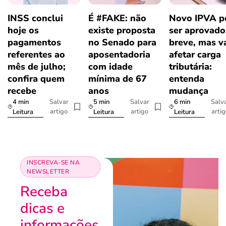
INSS conclui
É #FAKE: não
Novo IPVA p
hoje os
existe proposta
ser aprovad
pagamentos
no Senado para
breve, mas v
referentes ao
aposentadoria
afetar carga
mês de julho;
com idade
tributária:
confira quem
mínima de 67
entenda
recebe
anos
mudança
4 min
5 min
6 min
Salvar
Salvar
Salv
artigo
artigo
arti
Leitura
Leitura
Leitura
INSCREVA-SE NA
NEWSLETTER
Receba
dicas e
informações