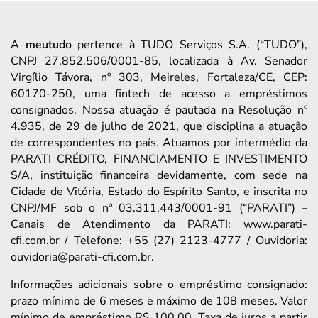
A
meutudo
pertence à TUDO Serviços S.A. (“TUDO”),
CNPJ 27.852.506/0001-85, localizada à Av. Senador
Virgílio Távora, nº 303, Meireles, Fortaleza/CE, CEP:
60170-250, uma fintech de acesso a empréstimos
consignados. Nossa atuação é pautada na Resolução nº
4.935, de 29 de julho de 2021, que disciplina a atuação
de correspondentes no país. Atuamos por intermédio da
PARATI CRÉDITO, FINANCIAMENTO E INVESTIMENTO
S/A, instituição financeira devidamente, com sede na
Cidade de Vitória, Estado do Espírito Santo, e inscrita no
CNPJ/MF sob o nº 03.311.443/0001-91 (“PARATI”) –
Canais de Atendimento da PARATI: www.parati-
cfi.com.br / Telefone: +55 (27) 2123-4777 / Ouvidoria:
ouvidoria@parati-cfi.com.br.
Informações adicionais sobre o empréstimo consignado:
prazo mínimo de 6 meses e máximo de 108 meses. Valor
mínimo de empréstimo R$ 100,00. Taxa de juros a partir