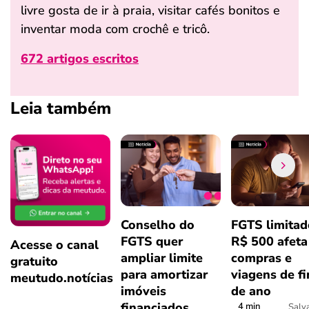
livre gosta de ir à praia, visitar cafés bonitos e
inventar moda com crochê e tricô.
672 artigos escritos
Leia também
Conselho do
FGTS limitad
FGTS quer
R$ 500 afeta
Acesse o canal
ampliar limite
compras e
gratuito
para amortizar
viagens de f
meutudo.notícias
imóveis
de ano
financiados
4 min
Salv