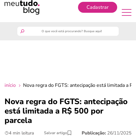
Cadastrar
Cadastrar
meutudo
guia do trabalhador
finanças
início
Nova regra do FGTS: antecipação está limitada a R$
benefícios
Nova regra do FGTS: antecipação
está limitada a R$ 500 por
crédito fácil
parcela
últimas notícias
4 min leitura
Publicação:
26/11/2025
Salvar artigo