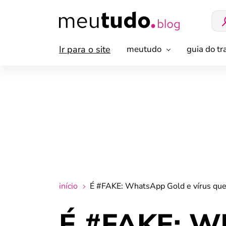
Ir para o site
meutudo
guia do t
início
É #FAKE: WhatsApp Gold e vírus que 
É #FAKE: Wh