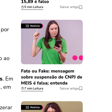
15,89 é falso
5 min Leitura
Salvar artigo
 por
o ao
Fato ou Fake: mensagem
sobre suspensão de CNPJ de
s
. Em
MEIS é falsa; entenda
), em
7 min Leitura
Salvar artigo
 zerar