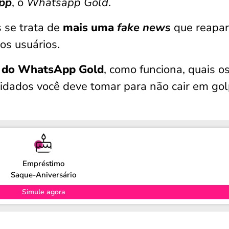
pp
, o
Whatsapp Gold
.
 se trata de
mais uma
fake news
que reapa
s usuários.
do WhatsApp Gold
, como funciona, quais o
cuidados você deve tomar para não cair em go
Empréstimo
Saque-Aniversário
Simule agora