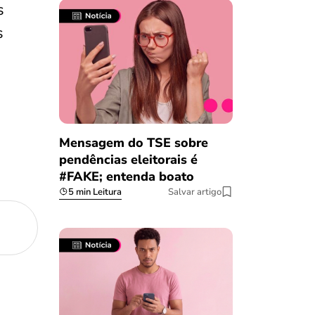
s
s
Mensagem do TSE sobre
pendências eleitorais é
#FAKE; entenda boato
5 min Leitura
Salvar artigo