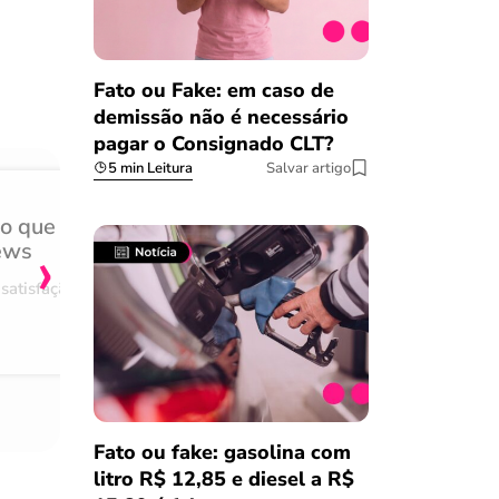
Fato ou Fake: em caso de
demissão não é necessário
pagar o Consignado CLT?
5 min Leitura
Salvar artigo
do que
Achei muito rápido, sem 
›
ews
burocracia
satisfação
Comentário retirado da nossa pes
08/03/2023
Fato ou fake: gasolina com
litro R$ 12,85 e diesel a R$