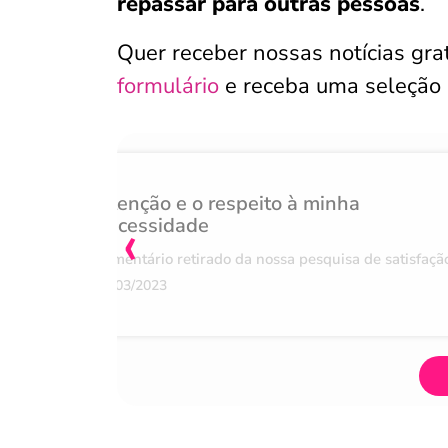
repassar para outras pessoas
.
Quer receber nossas notícias gr
formulário
e receba uma seleção
Atenção e o respeito à minha
‹
necessidade
Comentário retirado da nossa pesquisa de satisfaçã
07/03/2023