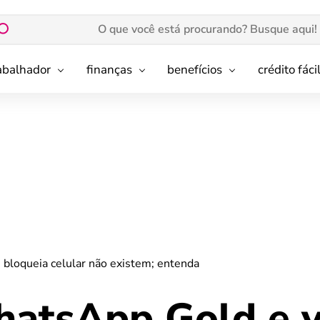
rabalhador
finanças
benefícios
crédito fáci
bloqueia celular não existem; entenda
atsApp Gold e v