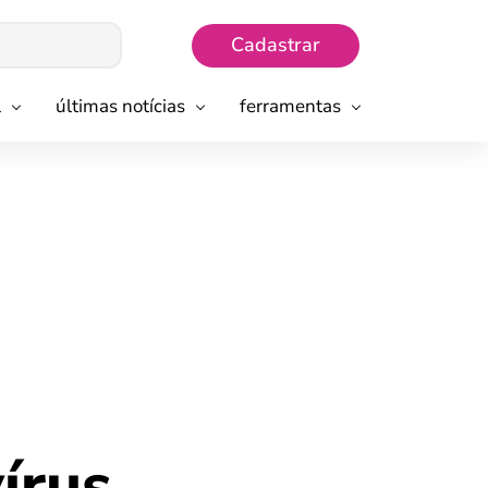
Cadastrar
l
últimas notícias
ferramentas
írus