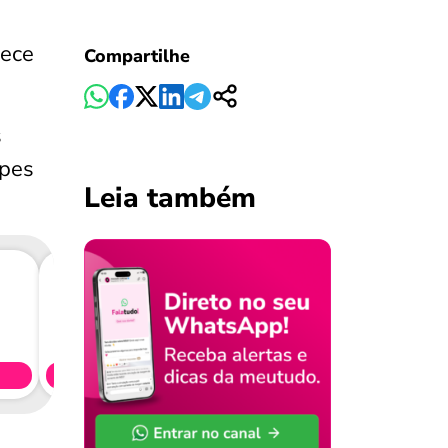
rece
Compartilhe
s
lpes
Leia também
Consig
CL
Simule 