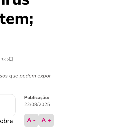
stem;
artigo
osos que podem expor
Publicação:
22/08/2025
A -
A +
sobre