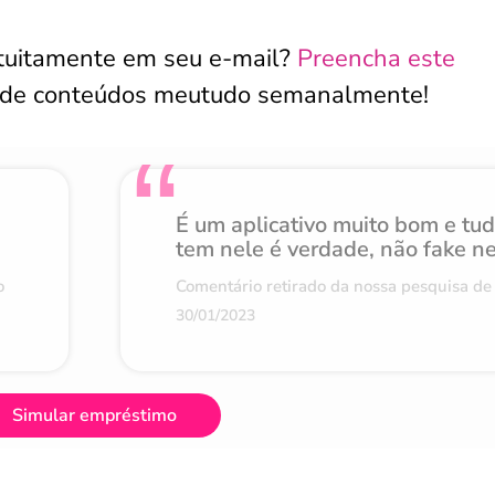
atuitamente em seu e-mail?
Preencha este
 de conteúdos meutudo semanalmente!
É um aplicativo muito bom e tu
tem nele é verdade, não fake n
o
Comentário retirado da nossa pesquisa de 
30/01/2023
Simular empréstimo