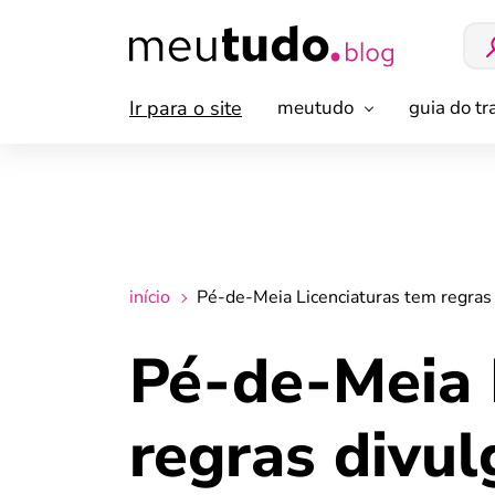
Ir para o site
meutudo
guia do t
início
Pé-de-Meia Licenciaturas tem regras
Pé-de-Meia 
regras divu