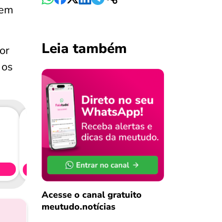
 em
Leia também
or
 os
Consig
CL
Simule 
Acesse o canal gratuito
meutudo.notícias