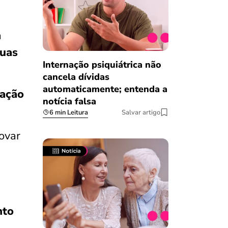
a
duas
Internação psiquiátrica não
cancela dívidas
automaticamente; entenda a
vação
notícia falsa
6 min Leitura
Salvar artigo
ovar
nto