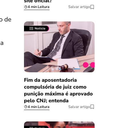
site oficial?
4 min Leitura
Salvar artigo
o de
ba
Fim da aposentadoria
compulsória de juiz como
punição máxima é aprovado
pelo CNJ; entenda
4 min Leitura
Salvar artigo