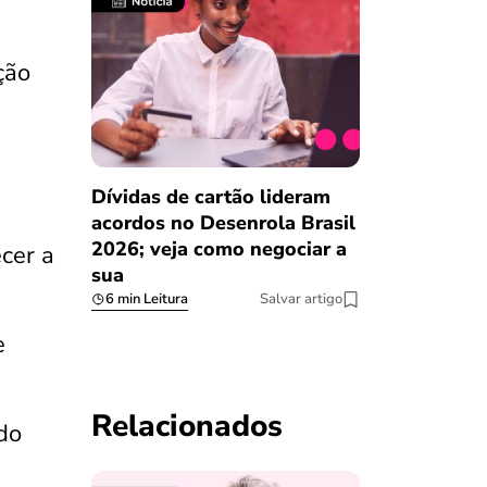
ção
Dívidas de cartão lideram
acordos no Desenrola Brasil
2026; veja como negociar a
ecer a
sua
6 min Leitura
Salvar artigo
e
Relacionados
do