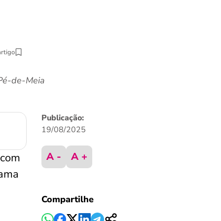
artigo
 Pé-de-Meia
Publicação:
19/08/2025
A -
A +
 com
rama
Compartilhe