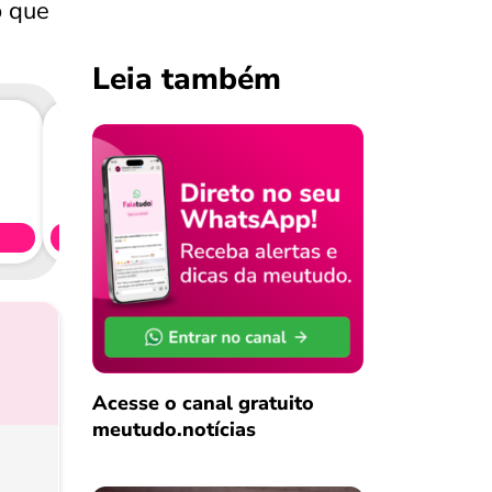
o que
Leia também
Consig
CL
Simule 
Acesse o canal gratuito
meutudo.notícias