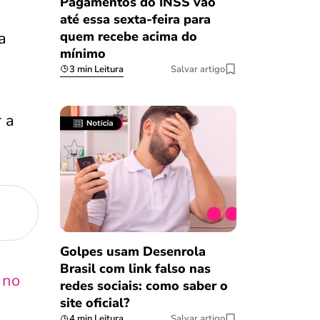
Pagamentos do INSS vão
até essa sexta-feira para
quem recebe acima do
a
mínimo
3 min Leitura
Salvar artigo
 a
Golpes usam Desenrola
Brasil com link falso nas
 no
redes sociais: como saber o
site oficial?
4 min Leitura
Salvar artigo