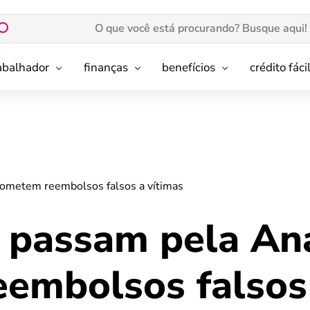
rabalhador
finanças
benefícios
crédito fáci
rometem reembolsos falsos a vítimas
e passam pela An
embolsos falsos