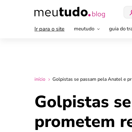
Ir para o site
meutudo
guia do t
início
Golpistas se passam pela Anatel e p
Golpistas s
prometem re