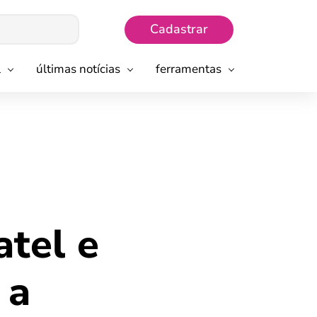
Cadastrar
l
últimas notícias
ferramentas
atel e
 a